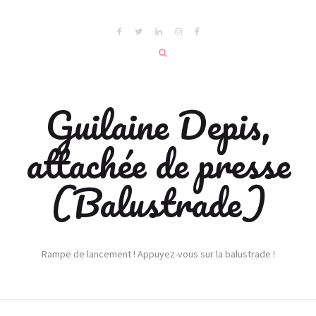
Guilaine Depis,
attachée de presse
(Balustrade)
Rampe de lancement ! Appuyez-vous sur la balustrade !