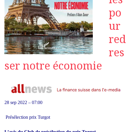
po
ur
red
res
ser notre économie
28 sep 2022 – 07:00
Présélection prix Turgot
L’avis du Club de présélection du prix Turgot