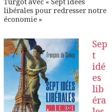
Turgot avec « Sept idées
libérales pour redresser notre
économie »
Sep
t
idé
es
lib
éra
les