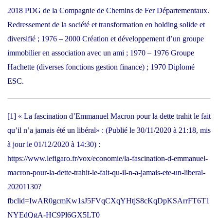
2018 PDG de la Compagnie de Chemins de Fer Départementaux.
Redressement de la société et transformation en holding solide et
diversifié ; 1976 – 2000 Création et développement d’un groupe
immobilier en association avec un ami ; 1970 – 1976 Groupe
Hachette (diverses fonctions gestion finance) ; 1970 Diplomé
ESC.
[1]
« La fascination d’Emmanuel Macron pour la dette trahit le fait
qu’il n’a jamais été un libéral» : (Publié le 30/11/2020 à 21:18, mis
à jour le 01/12/2020 à 14:30) :
https://www.lefigaro.fr/vox/economie/la-fascination-d-emmanuel-
macron-pour-la-dette-trahit-le-fait-qu-il-n-a-jamais-ete-un-liberal-
20201130?
fbclid=IwAR0gcmKw1sJ5FVqCXqYHtjS8cKqDpKSArrFT6T1
NYEdQgA-HC9Pl6GX5LT0