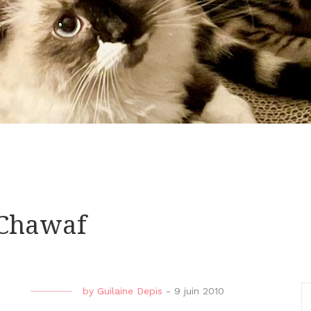
 Chawaf
by
Guilaine Depis
-
9 juin 2010