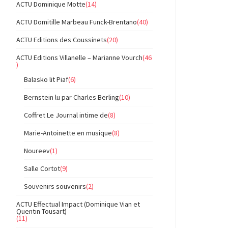
ACTU Dominique Motte
(14)
ACTU Domitille Marbeau Funck-Brentano
(40)
ACTU Editions des Coussinets
(20)
ACTU Editions Villanelle – Marianne Vourch
(46
)
Balasko lit Piaf
(6)
Bernstein lu par Charles Berling
(10)
Coffret Le Journal intime de
(8)
Marie-Antoinette en musique
(8)
Noureev
(1)
Salle Cortot
(9)
Souvenirs souvenirs
(2)
ACTU Effectual Impact (Dominique Vian et
Quentin Tousart)
(11)