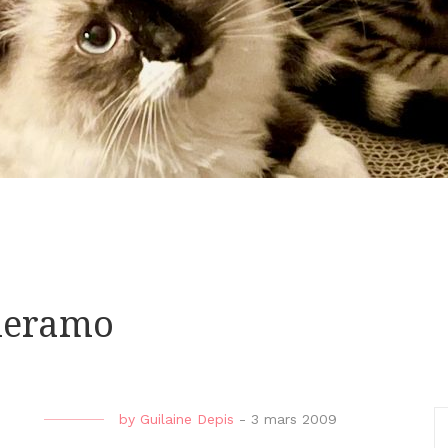
Aleramo
by
Guilaine Depis
-
3 mars 2009