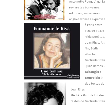
Antoinette Fouque) qui fa
revivre les écrivaines,
éditrices, salonnières
anglo-saxonnes expatrié
à Paris entre
1900 et 1940 :
Hilda Doolittle
Jean Rhys, An
Nin, Edith
Wharton,
Gertrude Stei
Djuna Barnes
Bérangère
Bonvoisin
lit
des textes de
Jean Rhys
Michèle Goddet
lit des
textes de Gertrude Stei