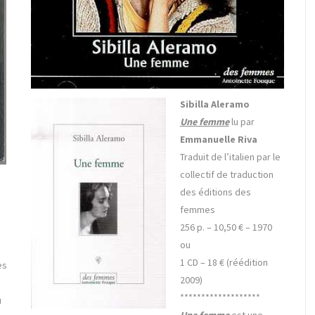
Sibilla Aleramo
Une femme
lu par
Emmanuelle Riva
Traduit de l’italien par le
collectif de traduction
des éditions des
femmes
256 p. – 10,50 € –
1970
ou
1 CD – 18 € (réédition
es
2009)
*******************
u