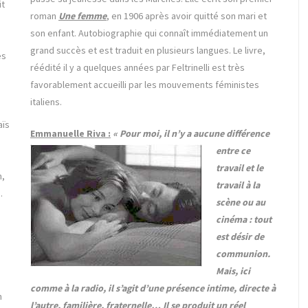
it
roman
Une femme
, en 1906 après avoir quitté son mari et
son enfant. Autobiographie qui connaît immédiatement un
grand succès et est traduit en plusieurs langues. Le livre,
es
réédité il y a quelques années par Feltrinelli est très
favorablement accueilli par les mouvements féministes
italiens.
,
aïs
Emmanuelle Riva :
« Pour moi, il n’y a aucune différence
entre ce
travail et le
n,
travail à la
…
scène ou au
cinéma : tout
est désir de
communion.
Mais, ici
comme à la radio, il s’agit d’une présence intime, directe à
n
l’autre, familière, fraternelle… Il se produit un réel