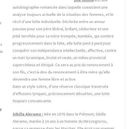
Une femme
est une
autobiographie romancée dans laquelle coexistent une
analyse toujours actuelle de la situation des femmes, et le
récit d’une lutte individuelle. Déchirée entre un amour
e
passion pour son père libéral, brillant, séducteur et une
pitié terrifiée pour sa mère trompée, humiliée, qui sombre
s
progressivement dans la folie, elle lutte pied à pied pour
ns
conquérir son indépendance intellectuelle, affective, contre
le
un mari tyrannique, brutal et veule, un milieu provincial
superstitieux et étriqué. Ce sera au prix du renoncement à
son fils, c’est-à-dire du renoncement à être mère qu’elle
deviendra une femme libre et active.
Dans un style sobre, d’une réserve classique traversée
d’effusions lyriques, précieusement désuètes, une lutte
toujours convaincante.
e
Sibilla Aleramo :
Née en 1876 dans le Piémont,
Sibilla
Aleramo
, mariée à 16 ans à un homme du Mezzogiorno,
passe sa jeunesse dans les Marches. Elle écrit son premier