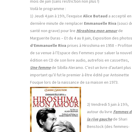
mois de juin (sans restriction non plus !)
Voilà le programme :
1) Jeudi 4 juin à 19 h, l’exquise
Alice Butaud
a accepté en
dernière minute de remplacer
Emmanuelle Riva
(souci d
santé non grave) pour lire
Hiroshima mon amour
de
Marguerite Duras – Et du 4 au 8 juin, Exposition des photo
d’Emmanuelle Riva
prises à Hiroshima en 1958 – Profito
de sa venue à l’Espace des Femmes pour saluer la nouvel
édition en CD de son livre audio, autrefois en cassettes,
Une femme
de Sibilla Aleramo. C’est un livre d’autant plus
important qu’il fut le premier à être édité par Antoinette
Fouque lors de la naissance de sa maison en 1973.
2) Vendredi 5 juin à 19 h,
autour du livre
Femmes d
la rive gauche
de Shari
Benstock (des femmes-