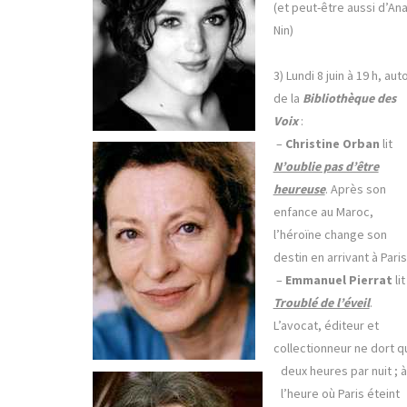
(et peut-être aussi d’Ana
Nin)
3) Lundi 8 juin à 19 h, aut
de la
Bibliothèque des
Voix
:
–
Christine Orban
lit
N’oublie pas d’être
heureuse
. Après son
enfance au Maroc,
l’héroïne change son
destin en arrivant à Paris
–
Emmanuel Pierrat
lit
Troublé de l’éveil
.
L’avocat, éditeur et
collectionneur ne dort q
deux heures par nuit ; à
l’heure où Paris éteint