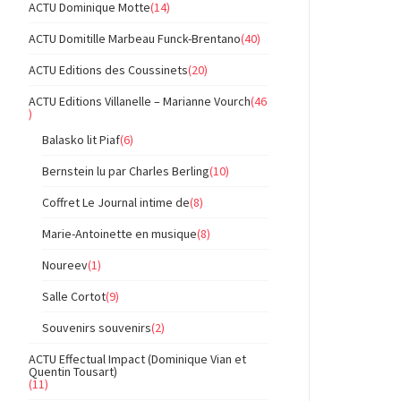
ACTU Dominique Motte
(14)
ACTU Domitille Marbeau Funck-Brentano
(40)
ACTU Editions des Coussinets
(20)
ACTU Editions Villanelle – Marianne Vourch
(46
)
Balasko lit Piaf
(6)
Bernstein lu par Charles Berling
(10)
Coffret Le Journal intime de
(8)
Marie-Antoinette en musique
(8)
Noureev
(1)
Salle Cortot
(9)
Souvenirs souvenirs
(2)
ACTU Effectual Impact (Dominique Vian et
Quentin Tousart)
(11)