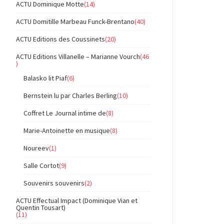
ACTU Dominique Motte
(14)
ACTU Domitille Marbeau Funck-Brentano
(40)
ACTU Editions des Coussinets
(20)
ACTU Editions Villanelle – Marianne Vourch
(46
)
Balasko lit Piaf
(6)
Bernstein lu par Charles Berling
(10)
Coffret Le Journal intime de
(8)
Marie-Antoinette en musique
(8)
Noureev
(1)
Salle Cortot
(9)
Souvenirs souvenirs
(2)
ACTU Effectual Impact (Dominique Vian et
Quentin Tousart)
(11)