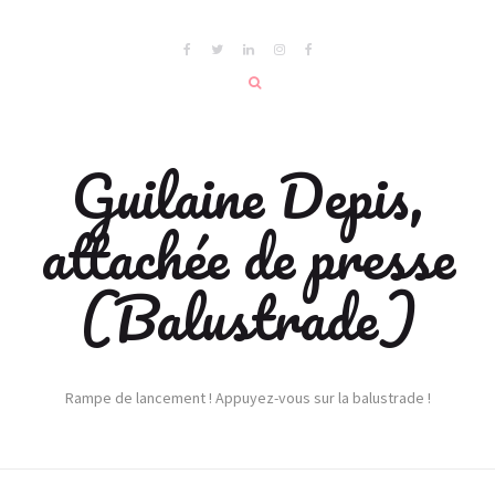
Guilaine Depis,
attachée de presse
(Balustrade)
Rampe de lancement ! Appuyez-vous sur la balustrade !