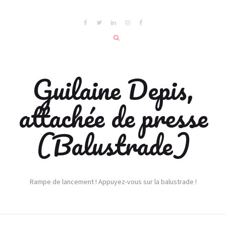
Guilaine Depis,
attachée de presse
(Balustrade)
Rampe de lancement ! Appuyez-vous sur la balustrade !