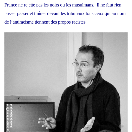
France ne rejette pas les noirs ou les musulmans. Il ne faut rien
laisser passer et traîner devant les tribunaux tous ceux qui au nom
de l’antiracisme tiennent des propos racistes.