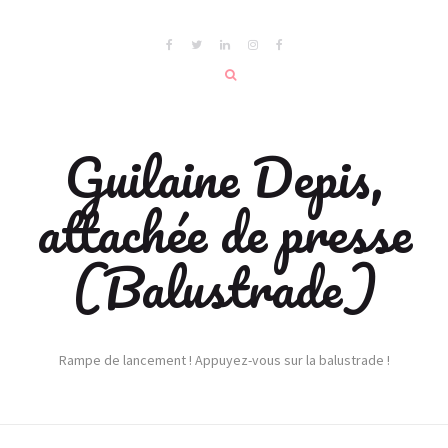
Guilaine Depis,
attachée de presse
(Balustrade)
Rampe de lancement ! Appuyez-vous sur la balustrade !