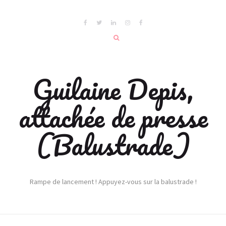
Guilaine Depis,
attachée de presse
(Balustrade)
Rampe de lancement ! Appuyez-vous sur la balustrade !