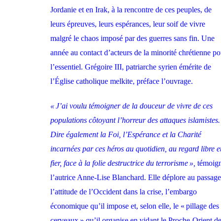
Jordanie et en
Irak
, à la rencontre de ces peuples, de
leurs épreuves, leurs espérances, leur soif de vivre
malgré le chaos imposé par des
guerres sans fin
. Une
année au contact d’acteurs de la minorité chrétienne po
l’essentiel. Grégoire III, patriarche syrien émérite de
l’Église catholique melkite, préface l’ouvrage.
« J’ai voulu témoigner de la douceur de vivre de ces
populations côtoyant l’horreur des attaques islamistes.
Dire également la Foi, l’Espérance et la Charité
incarnées par ces héros au quotidien, au regard libre e
fier, face à la folie destructrice du terrorisme »,
témoig
l’autrice Anne-Lise Blanchard. Elle déplore au passage
l’attitude de l’Occident dans la crise, l’embargo
économique qu’il impose et, selon elle, le « ­pillage des
cerveaux » qu’il organise en vidant le Proche-Orient d