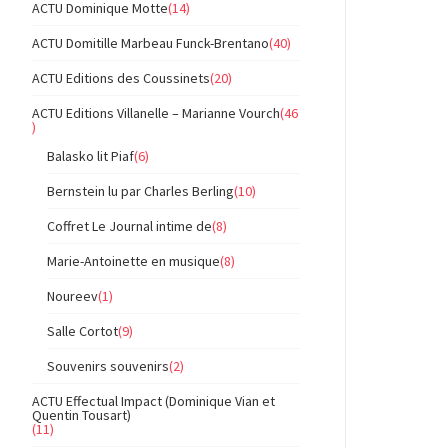
ACTU Dominique Motte
(14)
ACTU Domitille Marbeau Funck-Brentano
(40)
ACTU Editions des Coussinets
(20)
ACTU Editions Villanelle – Marianne Vourch
(46
)
Balasko lit Piaf
(6)
Bernstein lu par Charles Berling
(10)
Coffret Le Journal intime de
(8)
Marie-Antoinette en musique
(8)
Noureev
(1)
Salle Cortot
(9)
Souvenirs souvenirs
(2)
ACTU Effectual Impact (Dominique Vian et
Quentin Tousart)
(11)