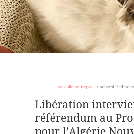
by
Guilaine Depis
-
Lachemi Belhocin
Libération intervi
référendum au Proj
pour l’Algérie Nou