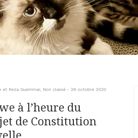
e et Reza Guemmar
,
Non classé
-
29 octobre 2020
ewe à l’heure du
et de Constitution
velle