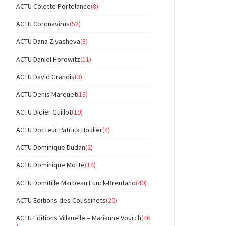
ACTU Colette Portelance
(8)
ACTU Coronavirus
(52)
ACTU Dana Ziyasheva
(8)
ACTU Daniel Horowitz
(11)
ACTU David Grandis
(3)
ACTU Denis Marquet
(13)
ACTU Didier Guillot
(19)
ACTU Docteur Patrick Houlier
(4)
ACTU Dominique Dudan
(2)
ACTU Dominique Motte
(14)
ACTU Domitille Marbeau Funck-Brentano
(40)
ACTU Editions des Coussinets
(20)
ACTU Editions Villanelle – Marianne Vourch
(46
)