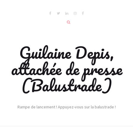
Guilaine Depis,
attachée de presse
(Balustrade)
Rampe de lancement ! Appuyez-vous sur la balustrade !