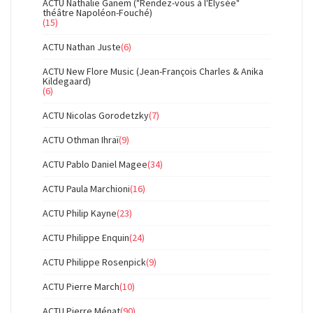
ACTU Nathalie Ganem ("Rendez-vous à l'Elysée"
théâtre Napoléon-Fouché)
(15)
ACTU Nathan Juste
(6)
ACTU New Flore Music (Jean-François Charles & Anika
Kildegaard)
(6)
ACTU Nicolas Gorodetzky
(7)
ACTU Othman Ihraï
(9)
ACTU Pablo Daniel Magee
(34)
ACTU Paula Marchioni
(16)
ACTU Philip Kayne
(23)
ACTU Philippe Enquin
(24)
ACTU Philippe Rosenpick
(9)
ACTU Pierre March
(10)
ACTU Pierre Ménat
(90)