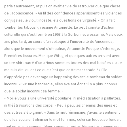
parlait autrement, et puis on avait envie de retrouver quelque chose
de l’adolescence. » Au fil des confidences apparaissent les violences
conjugales, le viol, l’inceste, els questions de virginité. « On a fait
tomber les tabous », résume Antoinette. Le petit comité d’action
culturelle qui s’est formé en 1968 à la Sorbonne, a essaimé. Mais deux
ans plus tard, au cours d’un colloque à l’université de Vincennes,
alors que le mouvement s’officialise, Antoinette Fouque s’interroge.
Premières fissures. Monique Wittig et quelques autres arrivent avec
un tee-shirt barré d’un « Nous sommes toutes des mal-baisées ». « Je
me suis dit : qu’est-ce que c’est que cette mascarade ? » Elle
n’apprécie pas davantage un happening devant le tombeau du soldat
inconnu. « Sur une banderole, elles avaient écrit : Il y a plus inconnu
que le soldat inconnu : sa femme. »
« Moi je voulais une université populaire, ni médiatisation à paillettes,
ni théâtralisations des corps. » Peu à peu, les chemins des unes et
des autres s’éloignent. « Dans le mot féminisme, j’avais le sentiment
qu’elles voulaient éliminer le mot femmes, celui sur lequel se fondait
tout notre mouvement. Nous sommes toutes féministes comme nous