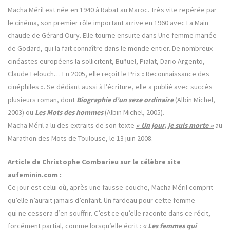
Macha Méril est née en 1940 à Rabat au Maroc. Très vite repérée par
le cinéma, son premier rôle important arrive en 1960 avec La Main
chaude de Gérard Oury. Elle tourne ensuite dans Une femme mariée
de Godard, qui la fait connaître dans le monde entier. De nombreux
cinéastes européens la sollicitent, Buñuel, Pialat, Dario Argento,
Claude Lelouch… En 2005, elle reçoit le Prix « Reconnaissance des
cinéphiles ». Se dédiant aussi à l’écriture, elle a publié avec succès
plusieurs roman, dont
Biographie d’un sexe ordinaire
(Albin Michel,
2003) ou
Les Mots des hommes
(Albin Michel, 2005).
Macha Méril a lu des extraits de son texte
« Un jour, je suis morte »
au
Marathon des Mots de Toulouse, le 13 juin 2008.
Article de Christophe Combarieu sur le célèbre site
aufeminin.com :
Ce jour est celui où, après une fausse-couche, Macha Méril comprit
qu’elle n’aurait jamais d’enfant. Un fardeau pour cette femme
qui ne cessera d’en souffrir. C’est ce qu’elle raconte dans ce récit,
forcément partial, comme lorsqu’elle écrit :
« Les femmes qui