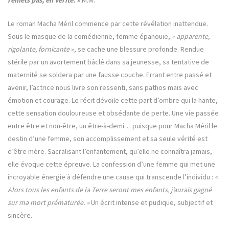
remets pas, en vérité. »
M.M.
Le roman Macha Méril commence par cette révélation inattendue.
Sous le masque de la comédienne, femme épanouie,
« apparente,
rigolante, fornicante
», se cache une blessure profonde. Rendue
stérile par un avortement bâclé dans sa jeunesse, sa tentative de
maternité se soldera par une fausse couche. Errant entre passé et
avenir, l’actrice nous livre son ressenti, sans pathos mais avec
émotion et courage. Le récit dévoile cette part d’ombre qui la hante,
cette sensation douloureuse et obsédante de perte. Une vie passée
entre être et non-être, un être-à-demi… puisque pour Macha Méril le
destin d’une femme, son accomplissement et sa seule vérité est
d’être mère. Sacralisant l’enfantement, qu’elle ne connaîtra jamais,
elle évoque cette épreuve. La confession d’une femme qui met une
incroyable énergie à défendre une cause qui transcende l’individu :
«
Alors tous les enfants de la Terre seront mes enfants, j’aurais gagné
sur ma mort prématurée. »
Un écrit intense et pudique, subjectif et
sincère.