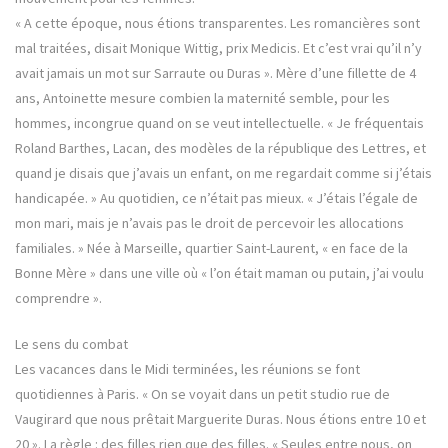
« A cette époque, nous étions transparentes. Les romancières sont
mal traitées, disait Monique Wittig, prix Medicis. Et c’est vrai qu’il n’y
avait jamais un mot sur Sarraute ou Duras ». Mère d’une fillette de 4
ans, Antoinette mesure combien la maternité semble, pour les
hommes, incongrue quand on se veut intellectuelle. « Je fréquentais
Roland Barthes, Lacan, des modèles de la république des Lettres, et
quand je disais que j’avais un enfant, on me regardait comme si j’étais
handicapée. » Au quotidien, ce n’était pas mieux. « J’étais l’égale de
mon mari, mais je n’avais pas le droit de percevoir les allocations
familiales. » Née à Marseille, quartier Saint-Laurent, « en face de la
Bonne Mère » dans une ville où « l’on était maman ou putain, j’ai voulu
comprendre ».
Le sens du combat
Les vacances dans le Midi terminées, les réunions se font
quotidiennes à Paris. « On se voyait dans un petit studio rue de
Vaugirard que nous prêtait Marguerite Duras. Nous étions entre 10 et
20 ». La règle : des filles rien que des filles. « Seules entre nous, on