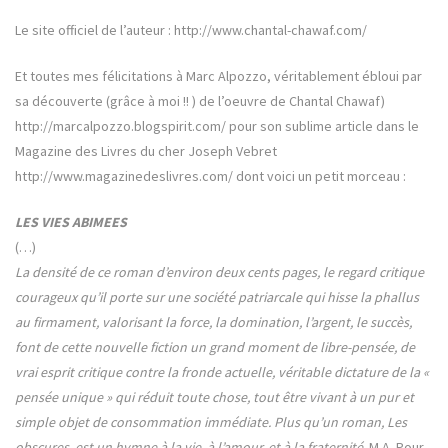
Le site officiel de l’auteur : http://www.chantal-chawaf.com/
Et toutes mes félicitations à Marc Alpozzo, véritablement ébloui par
sa découverte (grâce à moi !! ) de l’oeuvre de Chantal Chawaf)
http://marcalpozzo.blogspirit.com/ pour son sublime article dans le
Magazine des Livres du cher Joseph Vebret
http://www.magazinedeslivres.com/ dont voici un petit morceau :
LES VIES ABIMEES
(…)
La densité de ce roman d’environ deux cents pages, le regard critique
courageux qu’il porte sur une société patriarcale qui hisse la phallus
au firmament, valorisant la force, la domination, l’argent, le succès,
font de cette nouvelle fiction un grand moment de libre-pensée, de
vrai esprit critique contre la fronde actuelle, véritable dictature de la «
pensée unique » qui réduit toute chose, tout être vivant à un pur et
simple objet de consommation immédiate. Plus qu’un roman, Les
obscures, est un hymne à la vie, à l’amour, et à la fraternité.
M.A. Pour