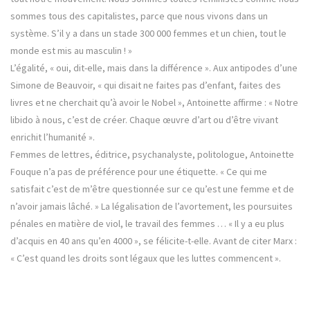
sommes tous des capitalistes, parce que nous vivons dans un
système. S’il y a dans un stade 300 000 femmes et un chien, tout le
monde est mis au masculin ! »
L’égalité, « oui, dit-elle, mais dans la différence ». Aux antipodes d’une
Simone de Beauvoir, « qui disait ne faites pas d’enfant, faites des
livres et ne cherchait qu’à avoir le Nobel », Antoinette affirme : « Notre
libido à nous, c’est de créer. Chaque œuvre d’art ou d’être vivant
enrichit l’humanité ».
Femmes de lettres, éditrice, psychanalyste, politologue, Antoinette
Fouque n’a pas de préférence pour une étiquette. « Ce qui me
satisfait c’est de m’être questionnée sur ce qu’est une femme et de
n’avoir jamais lâché. » La légalisation de l’avortement, les poursuites
pénales en matière de viol, le travail des femmes … « Il y a eu plus
d’acquis en 40 ans qu’en 4000 », se félicite-t-elle. Avant de citer Marx :
« C’est quand les droits sont légaux que les luttes commencent ».