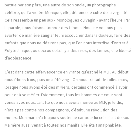
battue par son père, une autre de son oncle, un photographe
célèbre, qui l’a violée. Monique, elle, dénonce le culte de la virginité.
Cela ressemble un peu aux « Monologues du vagin » avant l’heure. Par
la parole, nous faisons tomber des tabous. Nous ne ­voulons plus
avorter de manière sanglante, ni accoucher dans la douleur, faire des
enfants que nous ne désirons pas, que l’on nous interdise d’entrer à
Polytechnique, ou ceci ou cela. Il y a des rires, des larmes, une liberté
d’adolescence.
C’est dans cette effervescence enivrante qu’est né le MLF. Au début,
nous étions trois, puis on a été vingt. On nous traitait de folles mais,
lorsque nous avons été des milliers, certains ont commencé à avoir
peur et à se méfier. Evidemment, tous les hommes de cœur sont
venus avec nous. La lutte que nous avons menée au MLF, je le dis,
n’était pas contre nos compagnons, c’était une révolution des
mœurs. Mon mari m’a toujours soutenue car pour lui cela allait de soi.
Ma mère aussi venait à toutes nos manifs. Elle était analphabète.