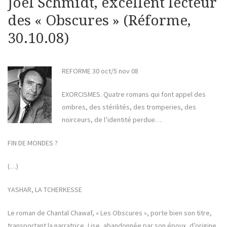
Joël Schmidt, excellent lecteur
des « Obscures » (Réforme,
30.10.08)
REFORME 30 oct/5 nov 08
EXORCISMES. Quatre romans qui font appel des
ombres, des stérilités, des tromperies, des
noirceurs, de l’identité perdue…
FIN DE MONDES ?
(…)
YASHAR, LA TCHERKESSE
Le roman de Chantal Chawaf, « Les Obscures », porte bien son titre,
transportant la narratrice, Lise, abandonnée par son époux, d’origine