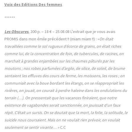
Voix des Editions Des femmes
******
Les Obscures
, 200 p. – 18 € – 25.08.08 L’extrait que je vous avais
PROMIS dans mon émile précédent !! (miam miam !!) : »
On était
travaillées comme le sol rugueux d’écorce de grains, on était riches
comme lui, de la concentration de foin, de tubercules, de racines, on
marchait à grandes enjambées sur les chaumes pâturés par les
moutons ; nos robes parfumées d’argile, de silice, de soleil, de brume
sentaient les effluves des cours de ferme, les moissons, les roses ; on
communiait avec la boue bordant les étangs, on se réappropriait les
rivières, on jouait, on courait à perdre haleine dans les ondulations du
terrain (…). On pressentait que les vacances finiraient, que notre
existence de vagabondes serait sanctionnée, on jouissait d’un faux
répit. C’était un sursis. On se doutait que la mort, la folie, la solitude, le
suicide nous coursaient. Mais on ne voulait rien prévoir, on voulait
seulement se sentir vivante… »
C.C