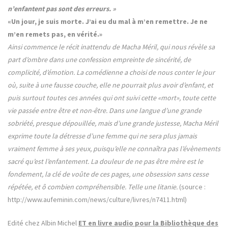
n’enfantent pas sont des erreurs. »
«Un jour, je suis morte. J’ai eu du mal à m’en remettre. Je ne
m’en remets pas, en vérité.»
Ainsi commence le récit inattendu de Macha Méril, qui nous révèle sa
part d’ombre dans une confession empreinte de sincérité, de
complicité, d’émotion. La comédienne a choisi de nous conter le jour
où, suite à une fausse couche, elle ne pourrait plus avoir d’enfant, et
puis surtout toutes ces années qui ont suivi cette «mort», toute cette
vie passée entre être et non-être. Dans une langue d’une grande
sobriété, presque dépouillée, mais d’une grande justesse, Macha Méril
exprime toute la détresse d’une femme qui ne sera plus jamais
vraiment femme à ses yeux, puisqu’elle ne connaîtra pas l’évènements
sacré qu’est l’enfantement. La douleur de ne pas être mère est le
fondement, la clé de voûte de ces pages, une obsession sans cesse
répétée, et ô combien compréhensible. Telle une litanie.
(source :
http://www.aufeminin.com/news/culture/livres/n7411.html)
Edité chez Albin Michel
ET en livre audio pour la Bibliothèque des