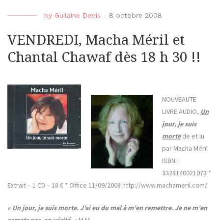
by
Guilaine Depis
-
8 octobre 2008
VENDREDI, Macha Méril et
Chantal Chawaf dès 18 h 30 !!
NOUVEAUTE
LIVRE AUDIO,
Un
jour, je suis
morte
de et lu
par Macha Méril
ISBN :
3328140021073 *
Extrait – 1 CD – 18 € * Office 11/09/2008 http://www.machameril.com/
« Un jour, je suis morte. J’ai eu du mal à m’en remettre. Je ne m’en