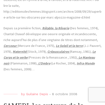
lire la suite,
http://editionsdesfemmes.blogspirit.com/archive/2008/09/29/superb
e-article-sur-les-obscures-par-marc-alpozzo-magazine-d.html
Depuis sa première fiction,
Rétable, la Rêverie
(Des femmes, 1974),
Chantal Chawaf développe une oeuvre originale et incandescente,
riche aujourd’hui de plus d’une vingtaine de titres dont notamment,
Cercoeur
(Mercure de France, 1975),
Le Soleil et la terre
(J.J. Pauvert,
1978),
Maternité
(Stock, 1979),
Crépusculaires
(Ramsay, 1981),
Le
Corps et le verbe
(Presses de la Renaissance , 1992),
Le Manteau
noir
(Flammarion, 1998),
L’Ombre
(Le Rocher, 2004),
Infra-Monde
(Des femmes, 2006)…
by
Guilaine Depis
-
8 octobre 2008