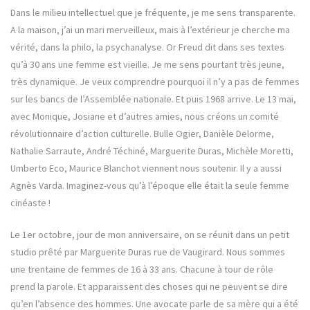
Dans le milieu intellectuel que je fréquente, je me sens transparente.
A la maison, j’ai un mari merveilleux, mais à l’extérieur je cherche ma
vérité, dans la philo, la psychanalyse. Or Freud dit dans ses textes
qu’à 30 ans une femme est vieille. Je me sens pourtant très jeune,
très dynamique. Je veux comprendre pourquoi il n’y a pas de femmes
sur les bancs de l’Assemblée nationale. Et puis 1968 arrive. Le 13 mai,
avec Monique, Josiane et d’autres amies, nous créons un comité
révolutionnaire d’action culturelle. Bulle Ogier, Danièle Delorme,
Nathalie Sarraute, André Téchiné, Marguerite Duras, Michèle Moretti,
Umberto Eco, Maurice Blanchot viennent nous soutenir. Il y a aussi
Agnès Varda. Imaginez-vous qu’à l’époque elle était la seule femme
cinéaste !
Le 1er octobre, jour de mon anniversaire, on se réunit dans un petit
studio prêté par Marguerite Duras rue de Vaugirard. Nous sommes
une trentaine de femmes de 16 à 33 ans. Chacune à tour de rôle
prend la parole. Et apparaissent des choses qui ne peuvent se dire
qu’en l’absence des hommes. Une avocate parle de sa mère qui a été