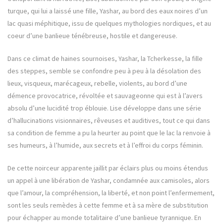
turque, qui lui a laissé une fille, Yashar, au bord des eaux noires d’un
lac quasi méphitique, issu de quelques mythologies nordiques, et au
coeur d’une banlieue ténébreuse, hostile et dangereuse.
Dans ce climat de haines sournoises, Yashar, la Tcherkesse, la fille
des steppes, semble se confondre peu à peu à la désolation des
lieux, visqueux, marécageux, rebelle, violents, au bord d’une
démence provocatrice, révoltée et sauvageonne qui est à l’avers
absolu d’une lucidité trop éblouie. Lise développe dans une série
d’hallucinations visionnaires, rêveuses et auditives, tout ce qui dans
sa condition de femme a pu la heurter au point que le lac la renvoie à
ses humeurs, à l’humide, aux secrets et à l’effroi du corps féminin.
De cette noirceur apparente jaillit par éclairs plus ou moins étendus
un appel à une libération de Yashar, condamnée aux camisoles, alors
que l’amour, la compréhension, la liberté, et non point l’enfermement,
sont les seuls remèdes à cette femme et à sa mère de substitution
pour échapper au monde totalitaire d’une banlieue tyrannique. En