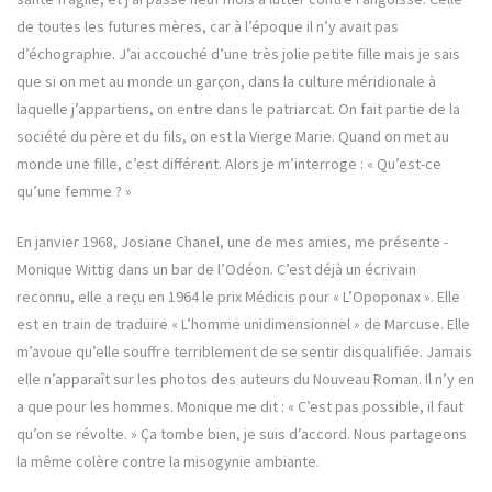
de toutes les ­futures mères, car à l’époque il n’y avait pas
d’échographie. J’ai accouché d’une très jolie petite fille mais je sais
que si on met au monde un garçon, dans la culture méridionale à
laquelle j’appartiens, on ­entre dans le patriarcat. On fait partie de la
société du père et du fils, on est la Vierge Marie. Quand on met au
monde une fille, c’est différent. Alors je m’interroge : « Qu’est-ce
qu’une femme ? »
En janvier 1968, Josiane Chanel, une de mes amies, me présente ­
Monique Wittig dans un bar de l’Odéon. C’est déjà un écrivain
reconnu, elle a reçu en 1964 le prix Médicis pour « L’Opoponax ». Elle
est en train de traduire « L’homme unidimensionnel » de Marcuse. Elle
m’avoue qu’elle souffre terriblement de se sentir disqualifiée. Jamais
elle n’apparaît sur les photos des auteurs du Nouveau Roman. Il n’y en
a que pour les hommes. Monique me dit : « C’est pas possible, il faut
qu’on se révolte. » Ça tombe bien, je suis d’accord. Nous partageons
la même colère contre la misogynie ambiante.