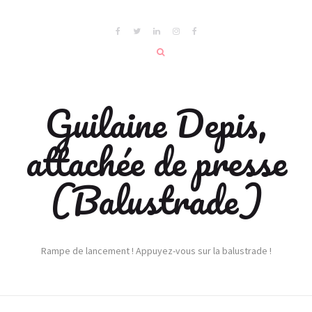
Guilaine Depis,
attachée de presse
(Balustrade)
Rampe de lancement ! Appuyez-vous sur la balustrade !