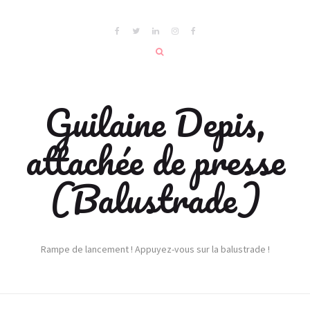
Guilaine Depis,
attachée de presse
(Balustrade)
Rampe de lancement ! Appuyez-vous sur la balustrade !