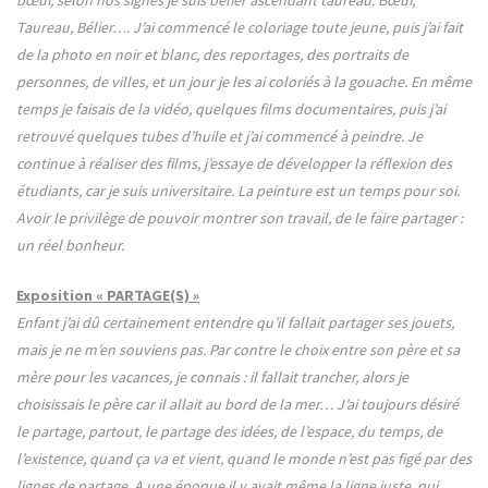
bœuf, selon nos signes je suis bélier ascendant taureau. Bœuf,
Taureau, Bélier…. J’ai commencé le coloriage toute jeune, puis j’ai fait
de la photo en noir et blanc, des reportages, des portraits de
personnes, de villes, et un jour je les ai coloriés à la gouache. En même
temps je faisais de la vidéo, quelques films documentaires, puis j’ai
retrouvé quelques tubes d’huile et j’ai commencé à peindre. Je
continue à réaliser des films, j’essaye de développer la réflexion des
étudiants, car je suis universitaire. La peinture est un temps pour soi.
Avoir le privilège de pouvoir montrer son travail, de le faire partager :
un réel bonheur.
Exposition « PARTAGE(S) »
Enfant j’ai dû certainement entendre qu’il fallait partager ses jouets,
mais je ne m’en souviens pas. Par contre le choix entre son père et sa
mère pour les vacances, je connais : il fallait trancher, alors je
choisissais le père car il allait au bord de la mer… J’ai toujours désiré
le partage, partout, le partage des idées, de l’espace, du temps, de
l’existence, quand ça va et vient, quand le monde n’est pas figé par des
lignes de partage. A une époque il y avait même la ligne juste, qui