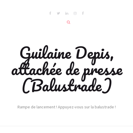
Guilaine Depis,
attachée de presse
(Balustrade)
Rampe de lancement ! Appuyez-vous sur la balustrade !