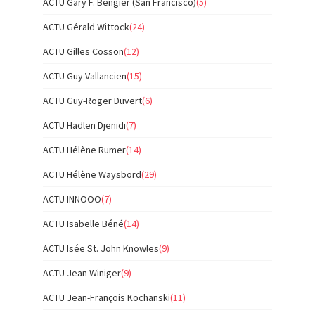
ACTU Gary F. Bengier (San Francisco)
(5)
ACTU Gérald Wittock
(24)
ACTU Gilles Cosson
(12)
ACTU Guy Vallancien
(15)
ACTU Guy-Roger Duvert
(6)
ACTU Hadlen Djenidi
(7)
ACTU Hélène Rumer
(14)
ACTU Hélène Waysbord
(29)
ACTU INNOOO
(7)
ACTU Isabelle Béné
(14)
ACTU Isée St. John Knowles
(9)
ACTU Jean Winiger
(9)
ACTU Jean-François Kochanski
(11)