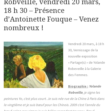
Robveille, vendredi 20 mars,
18 h 30 – Présence
d’Antoinette Fouque – Venez
nombreux !
Vendredi 20 mars, à 18 h
30, Vernissage de la
nouvelle exposition
« Partage(s) » de Yolande
Robeveille à la Galerie
des Femmes.
Biographie :
Yolande
Robveille
, je signe les
peintures Yo, c’est plus court. Je suis née rue de la Chine à Paris dans
le vingtième et je suis bœuf pour les Chinois. 2009 c’est l’année du