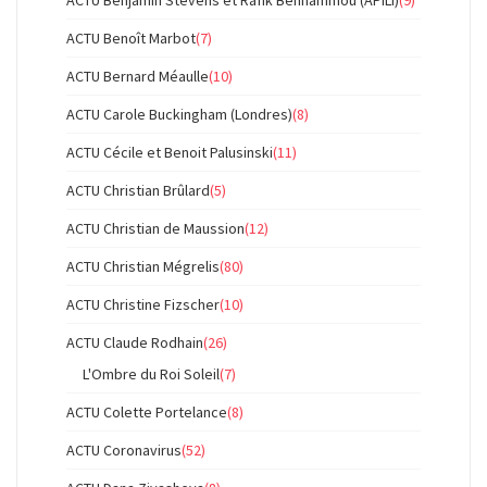
ACTU Benjamin Stevens et Rafik Benhammou (APILI)
(9)
ACTU Benoît Marbot
(7)
ACTU Bernard Méaulle
(10)
ACTU Carole Buckingham (Londres)
(8)
ACTU Cécile et Benoit Palusinski
(11)
ACTU Christian Brûlard
(5)
ACTU Christian de Maussion
(12)
ACTU Christian Mégrelis
(80)
ACTU Christine Fizscher
(10)
ACTU Claude Rodhain
(26)
L'Ombre du Roi Soleil
(7)
ACTU Colette Portelance
(8)
ACTU Coronavirus
(52)