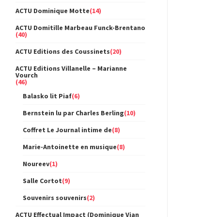
ACTU Dominique Motte
(14)
ACTU Domitille Marbeau Funck-Brentano
(40)
ACTU Editions des Coussinets
(20)
ACTU Editions Villanelle – Marianne
Vourch
(46)
Balasko lit Piaf
(6)
Bernstein lu par Charles Berling
(10)
Coffret Le Journal intime de
(8)
Marie-Antoinette en musique
(8)
Noureev
(1)
Salle Cortot
(9)
Souvenirs souvenirs
(2)
ACTU Effectual Impact (Dominique Vian