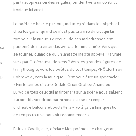
i
par la suppression des virgules, tendent vers un continu,
ironique lui aussi.
Le poète se heurte partout, mal intégré dans les objets et
chez les gens, quand ce n’est pas la barre du ciel qui lui
tombe sur la nuque. Le recueil de ses maladresses est
parsemé de malentendus avec la femme aimée. Vers quoi
 sa
se tourner, quand ce qu’un langage inepte appelle « la vraie
vie » paraît dépourvu de sens ? Vers les grandes figures de
s
la mythologie, vers les poètes de tout temps, ^HÖlderlin ou
Bobrowski, vers la musique. C’est peut-être un spectacle :
 le
« Fini le temps d’Icare Dédale Orion Orphée Ariane ou
Eurydice tous ceux qui maintenant sur la scène nous saluent
qui bientôt viendront parmi nous s’asseoir remplir
orchestre balcons et poulaillers – voilà ça va finir question
de temps tout va pouvoir recommencer. »
r,
Patrizia Cavalli, elle, déclare Mes poèmes ne changeront