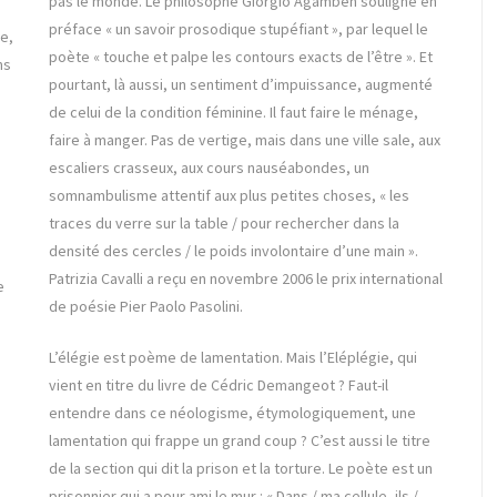
pas le monde. Le philosophe Giorgio Agamben souligne en
préface « un savoir prosodique stupéfiant », par lequel le
e,
poète « touche et palpe les contours exacts de l’être ». Et
ns
pourtant, là aussi, un sentiment d’impuissance, augmenté
de celui de la condition féminine. Il faut faire le ménage,
faire à manger. Pas de vertige, mais dans une ville sale, aux
escaliers crasseux, aux cours nauséabondes, un
somnambulisme attentif aux plus petites choses, « les
traces du verre sur la table / pour rechercher dans la
densité des cercles / le poids involontaire d’une main ».
Patrizia Cavalli a reçu en novembre 2006 le prix international
e
de poésie Pier Paolo Pasolini.
L’élégie est poème de lamentation. Mais l’Eléplégie, qui
vient en titre du livre de Cédric Demangeot ? Faut-il
entendre dans ce néologisme, étymologiquement, une
lamentation qui frappe un grand coup ? C’est aussi le titre
de la section qui dit la prison et la torture. Le poète est un
prisonnier qui a pour ami le mur : « Dans / ma cellule, ils /