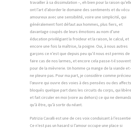
travailler à sa dissimulation –, eh bien pour la raison qu’ell
ont l’art d’aborder le domaine des sentiments et du vécu
amoureux avec une sensibilité, voire une simplicité, qui
généralement font défaut aux hommes, plus fiers, et
davantage coupés de leurs émotions au nom d’une
éducation privilégiant la froideur et la raison, le calcul, et
encore une fois la maîtrise, la poigne. Oui, à nous autres
garçons ce n’est que depuis peu qu’il nous est permis de
faire cas de nos larmes, et encore cela passe-t-il souvent
pour de la mièvrerie. Un homme ça mange de la viande et 
ne pleure pas. Pour ma part, je considère comme précie
l’œuvre qui ouvre des voies à des pensées ou des affect
bloqués quelque part dans les circuits du corps, qui libèr
et fait circuler en moi (voire au dehors) ce qui ne demanda
qu’à être, qu’à sortir du néant.
Patrizia Cavalli est une de ces voix conduisant à l’essentiel
Ce n’est pas un hasard si l’amour occupe une place si