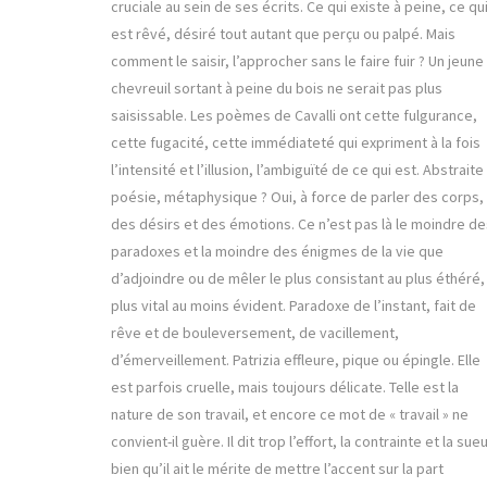
cruciale au sein de ses écrits. Ce qui existe à peine, ce qu
est rêvé, désiré tout autant que perçu ou palpé. Mais
comment le saisir, l’approcher sans le faire fuir ? Un jeune
chevreuil sortant à peine du bois ne serait pas plus
saisissable. Les poèmes de Cavalli ont cette fulgurance,
cette fugacité, cette immédiateté qui expriment à la fois
l’intensité et l’illusion, l’ambiguïté de ce qui est. Abstraite
poésie, métaphysique ? Oui, à force de parler des corps,
des désirs et des émotions. Ce n’est pas là le moindre de
paradoxes et la moindre des énigmes de la vie que
d’adjoindre ou de mêler le plus consistant au plus éthéré,
plus vital au moins évident. Paradoxe de l’instant, fait de
rêve et de bouleversement, de vacillement,
d’émerveillement. Patrizia effleure, pique ou épingle. Elle
est parfois cruelle, mais toujours délicate. Telle est la
nature de son travail, et encore ce mot de « travail » ne
convient-il guère. Il dit trop l’effort, la contrainte et la sueu
bien qu’il ait le mérite de mettre l’accent sur la part