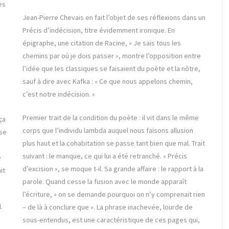
es
Jean-Pierre Chevais en fait l’objet de ses réflexions dans un
Précis d’indécision, titre évidemment ironique. En
épigraphe, une citation de Racine, « Je sais tous les
chemins par où je dois passer », montre l’opposition entre
l’idée que les classiques se faisaient du poète et la nôtre,
sauf à dire avec Kafka : « Ce que nous appelons chemin,
c’est notre indécision. »
Premier trait de la condition du poète : il vit dans le même
ça
corps que l’individu lambda auquel nous faisons allusion
use
plus haut et la cohabitation se passe tant bien que mal. Trait
s
suivant : le manque, ce qui lui a été retranché. « Précis
e
d’excision », se moque t-il. Sa grande affaire : le rapport à la
it
parole. Quand cesse la fusion avec le monde apparaît
l’écriture, « on se demande pourquoi on n’y comprenait rien
.
– de là à conclure que ». La phrase inachevée, lourde de
sous-entendus, est une caractéristique de ces pages qui,