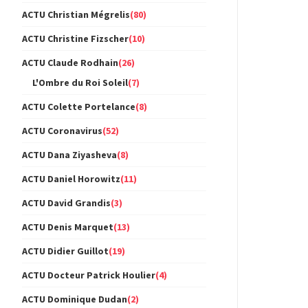
ACTU Christian Mégrelis
(80)
ACTU Christine Fizscher
(10)
ACTU Claude Rodhain
(26)
L'Ombre du Roi Soleil
(7)
ACTU Colette Portelance
(8)
ACTU Coronavirus
(52)
ACTU Dana Ziyasheva
(8)
ACTU Daniel Horowitz
(11)
ACTU David Grandis
(3)
ACTU Denis Marquet
(13)
ACTU Didier Guillot
(19)
ACTU Docteur Patrick Houlier
(4)
ACTU Dominique Dudan
(2)