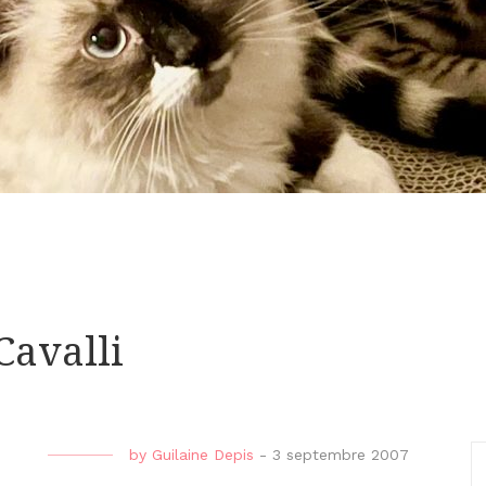
Cavalli
by
Guilaine Depis
-
3 septembre 2007