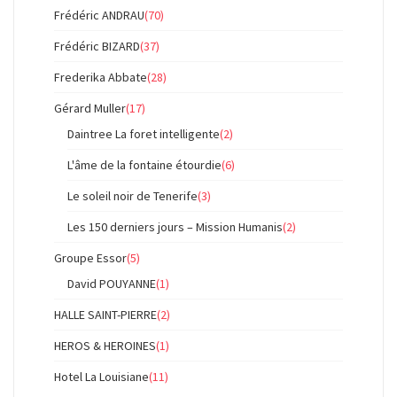
Frédéric ANDRAU
(70)
Frédéric BIZARD
(37)
Frederika Abbate
(28)
Gérard Muller
(17)
Daintree La foret intelligente
(2)
L'âme de la fontaine étourdie
(6)
Le soleil noir de Tenerife
(3)
Les 150 derniers jours – Mission Humanis
(2)
Groupe Essor
(5)
David POUYANNE
(1)
HALLE SAINT-PIERRE
(2)
HEROS & HEROINES
(1)
Hotel La Louisiane
(11)