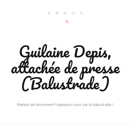
Guilaine Depis,
attachée de presse
(Balustrade)
Rampe de lancement ! Appuyez-vous sur la balustrade !