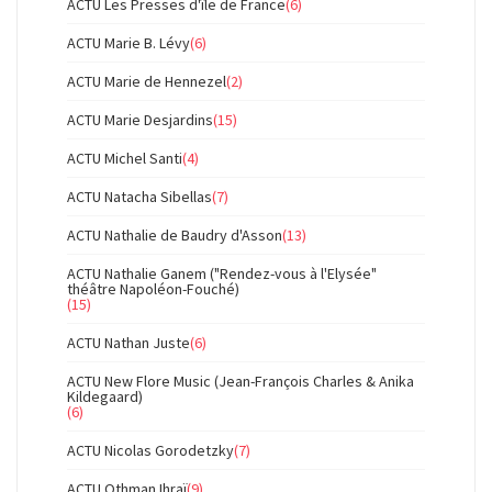
ACTU Les Presses d'île de France
(6)
ACTU Marie B. Lévy
(6)
ACTU Marie de Hennezel
(2)
ACTU Marie Desjardins
(15)
ACTU Michel Santi
(4)
ACTU Natacha Sibellas
(7)
ACTU Nathalie de Baudry d'Asson
(13)
ACTU Nathalie Ganem ("Rendez-vous à l'Elysée"
théâtre Napoléon-Fouché)
(15)
ACTU Nathan Juste
(6)
ACTU New Flore Music (Jean-François Charles & Anika
Kildegaard)
(6)
ACTU Nicolas Gorodetzky
(7)
ACTU Othman Ihraï
(9)