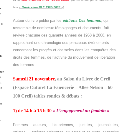
livre
«
Génération MLF 1968-2008
»)
r
e
Autour du livre publié par les
éditions Des femmes
, qui
 la
rassemble de nombreux témoignages et documents, fait
revivre chacune des quarante années de 1968 à 2008, en
rapprochant une chronologie des principaux événements
concernant les progrès et obstacles dans les conquêtes des
en,
droits des femmes, de l’activité du mouvement de libération
t
des femmes.
ser
s
Samedi 21 novembre
, au Salon du Livre de Creil
u.
(Espace Cuturel La Faïencerie – Allée Nelson – 60
on
100 Creil) tables rondes & débats :
n
te
1) de 14 h à 15 h 30
« L’engagement au féminin »
t
Femmes auteurs, historiennes, juristes, journalistes,