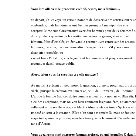
Vous êtes allé vers le processus créatif, certes, mais féminin…
au départ, j’ai envoyé un certain nombre de dossiers à des artistes tout sexe
confondus, mais les hommes ont été plus prompts à me répondre et à
accepter. Je me suis alors retrouvé avec dix hommes pour deux femmes ! s’
donc posée la question de la création en termes de genres, masculin et
féminin. Mais d’emblée, en écrivant le premier livre centré sur des artistes
hommes, j’ai conçu le deuxième afin d’essayer de voir s’il y avait une
distinction possible, qu
i serait liée à l’Histoire, à la façon dont les femmes sont progressivement
reconnues dans l’espace public.
Alors, selon vous, la création a t-elle un sexe ?
Au moins, à présent on peut poser la question, qui ne se posait pas il y a u
siècle, puisque la création avait un sexe, celui de l’universel, de l’homme.
L’art de la femme était considéré comme mineur ou « non art ». Bien sûr, i
a eu des exceptions, mais on voit bien comment les pionnières, notamment
celles qui ont travaillé le corps – Marina Abramovic ou Annie Sprinkle – o
imposé un sexe à la création. Elles n’en sont pas restées là, mais ce fut une
étape indispensable pour dépasser le stéréotype de la muse et d’accéder au
rang d’Artiste.
Vous avez rencontré quatorze femmes artistes, parmi lesquelles Orlan, l