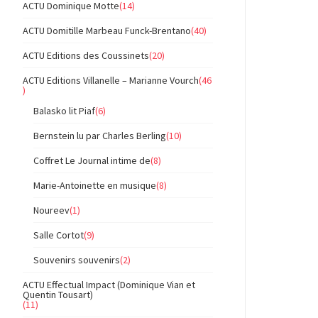
ACTU Dominique Motte
(14)
ACTU Domitille Marbeau Funck-Brentano
(40)
ACTU Editions des Coussinets
(20)
ACTU Editions Villanelle – Marianne Vourch
(46
)
Balasko lit Piaf
(6)
Bernstein lu par Charles Berling
(10)
Coffret Le Journal intime de
(8)
Marie-Antoinette en musique
(8)
Noureev
(1)
Salle Cortot
(9)
Souvenirs souvenirs
(2)
ACTU Effectual Impact (Dominique Vian et
Quentin Tousart)
(11)