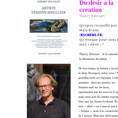
Du désir à la
création
Thierry Delcourt
(propos recueillis par
Maïa Brami
(
BSCNEWS.FR
)
Qu’évoque pour vous 
mot « désir » ?
Thierry Delcourt : Je le rattache
la dimension du plaisir.
De tout temps, la femme a incar
le désir. Pourquoi, selon vous ? 
guérillas Girls ont répondu à cet
question : dans les musées, les
femmes sont sur les murs,
représentées par les oeuvres d’ar
mais rares sont les artistes expos
bien que les choses évoluent. Po
moi, « désir » ne s’associe pas à
« femme », mais à la constructi
de l’amour. Mais une déformati