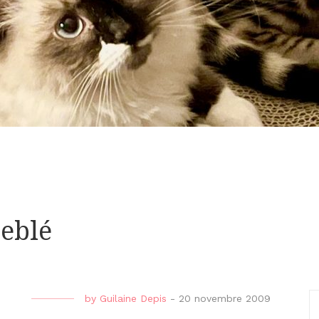
Deblé
by
Guilaine Depis
-
20 novembre 2009