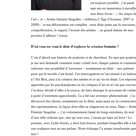
est toujours possible : j’ai passé
sept ans en immersion à travaille
mes deux livres – « Au risque d
l’art » et « Artiste féminin Singulier » (éditions L’Âge d’homme, 2007 et
2009) – et ma déformation est complète : mon désir passe par la rencontre,
compréhension, le regard, l’écoute des artistes… au grand damne de mes
proches d’ailleurs ! (rires)
D’où vous est venu le désir d’explorer la création féminine ?
C’est d’abord une histoire de praticien et de chercheur. En tant que pratici
je me suis demandé comment rester créatif avec chaque patient et commen
redonner une possibilité d’ouverture – notamment au désir – aux patients
pour qui le monde s’est fermé. Ces interrogations m’ont amené à m’intéres
à l’Art Brut, puis à la création des artistes et ce qu’on en disait. Les réponse
apportées par les psychanalystes ou les critiques d’art ne m’ont pas conven
J’ai donc décidé d’aller à la source, de faire émerger le processus de créati
à partir d’entretiens approfondis. Ca a été une aventure phénoménale : j’ai
découvert des choses, notamment sur le désir, mais aussi sur la constructio
des représentations, la façon dont elles se réagencent en nous. Dans « Artis
Féminin Singulier », j’ai volontairement laissé de longs entretiens, ils sont
d’une telle richesse que, rien qu’avec eux, j’aurais pu faire un livre ! Le
premier, avec Lydie Aricks, a duré huit heures, pendant lesquelles elle a fai
une sculpture tout en me parlant. Notre échange l’a autant transformée que
moi !