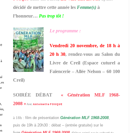
décidé de mettre cette année les
Femme(s)
à
l’honneur…
Pas trop tôt !
Le programme :
le
Vendredi 20 novembre, de 18 h à
20 h 30
, rendez-vous au Salon du
 à
Livre de Creil (Espace cuturel a
Faïencerie – Allée Nelson – 60 100
né
Creil)
Les
te
SOIRÉE DÉBAT
« Génération MLF 1968-
2008 »
t,
Avec
Antoinette FOUQUE
ées,
ur
à 18h :
film de présentation
Génération MLF 1968-2008
,
puis de 19h à 20h30 : débat – (entrée gratuite) sur le
on
on
livre
Génération MLF 1968-2008
(
Débat animé par le collectif du