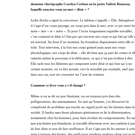
danseuse chorégraphe Carolyn Carlson ou la poète Valérie Rouzeau,
laquelle associez-vous au mot « désir » ?
Lydie Aricks a signé la couverture. Le tableau s’appelle « Elle, Sémaphore 
il s’agit d’un corps paysage, un corps pris dans la mer, avec ce jeu entre le
mots « mer » et « mère ». Et pour l’avoir longuement regardée travailler,
c’est vraiment le désir à l’état pur qui traverse son corps et qui fait qu’elle 
est traversé. Au bout d’un moment, les frontières disparaissent entre elle et 
toile. Tout intervient, à la fois son corps gestuel mais aussi son corps
physiologique, son corps de désir – elle dit bien que ça part du ventre et el
rattache même le processus à la défécation, ce qui n’est pas évident à dire.
Elle racle tous les éléments qui composent notre désir et qui font qu’à un
certain moment, on va être poussé, vers la sexualité par exemple, sauf que
dans son cas, tout est concentré sur l’acte de création.
Comment ce livre vous a t-il changé ?
Même si on se dit un peu féministe, on est toujours pris dans des
préfigurations, des automatismes. En tant qu’homme, j’ai découvert la
complexité du problème qui touche au regard porté sur les femmes dans la
société. Il faudra sans doute plusieurs générations et de la détermination,
notamment chez les hommes, pour faire évoluer les comportements. En ta
que psychiatre psychanalyste, je travaille désormais avec mes patients à par
de leur désir et non de leur souffrance. Il ne s’agit pas de les amener à crée
mais à trouver des leviers, des outils pour produire quelque chose qui va l