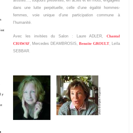
artistes…, toujours présentes, en actes et en mots, engagées
dans une lutte perpétuelle, celle d’une égalité hommes-
femmes, voie unique d’une participation commune à
s
l’humanité.
est
Avec les invitées du Salon : Laure ADLER,
Chantal
CHAWAF
, Mercedes DEAMBROSIS,
Benoite GROULT
, Leïla
SEBBAR.
n
l y
nt
a