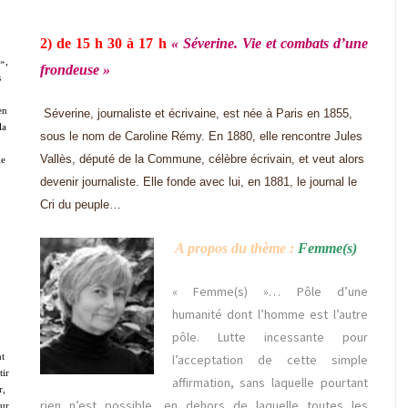
2) de 15 h 30 à 17 h
« Séverine. Vie et combats d’une
»,
frondeuse »
s
en
Séverine, journaliste et écrivaine, est née à Paris en 1855,
la
sous le nom de Caroline Rémy. En 1880, elle rencontre Jules
Vallès, député de la Commune, célèbre écrivain, et veut alors
le
devenir journaliste. Elle fonde avec lui, en 1881, le journal le
Cri du peuple…
A propos du thème :
Femme(s)
« Femme(s) »… Pôle d’une
humanité dont l’homme est l’autre
pôle. Lutte incessante pour
nt
l’acceptation de cette simple
tir
affirmation, sans laquelle pourtant
r,
rien n’est possible, en dehors de laquelle toutes les
eur