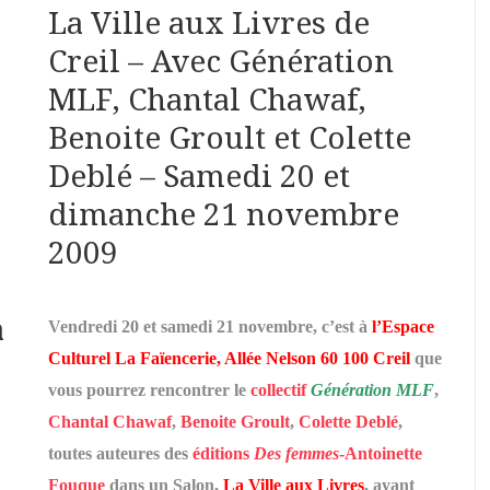
La Ville aux Livres de
Creil – Avec Génération
MLF, Chantal Chawaf,
Benoite Groult et Colette
Deblé – Samedi 20 et
dimanche 21 novembre
2009
à
Vendredi 20 et samedi 21 novembre, c’est à
l’Espace
Culturel La Faïencerie, Allée Nelson 60 100 Creil
que
vous pourrez rencontrer le
collectif
Génération MLF
,
Chantal Chawaf
,
Benoite Groult
,
Colette Deblé
,
toutes auteures des
éditions
Des femmes
-Antoinette
Fouque
dans un Salon,
La Ville aux Livres
, ayant