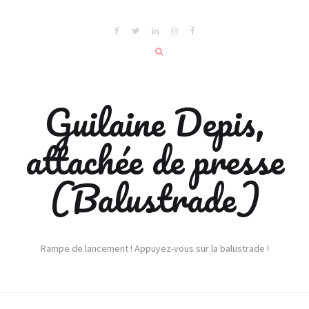
Guilaine Depis,
attachée de presse
(Balustrade)
Rampe de lancement ! Appuyez-vous sur la balustrade !