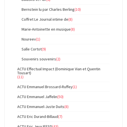
Bernstein lu par Charles Berling
(10)
Coffret Le Journal intime de
(8)
Marie-Antoinette en musique
(8)
Noureev
(1)
Salle Cortot
(9)
Souvenirs souvenirs
(2)
ACTU Effectual Impact (Dominique Vian et Quentin
Tousart)
(11)
ACTU Emmanuel Brossard-Ruffey
(1)
ACTU Emmanuel Jaffelin
(50)
ACTU Emmanuel-Juste Duits
(8)
ACTU Eric Durand-Billaud
(7)
ACTU Eric Jeux IFESD
(43)