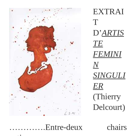
EXTRAI
T
D’
ARTIS
TE
FEMINI
N
SINGULI
ER
(Thierry
Delcourt)
………….Entre-deux chairs