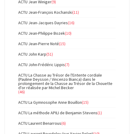
ACTU Jean Winiger
(9)
ACTU Jean-François Kochanski
(11)
ACTU Jean-Jacques Dayries
(16)
ACTU Jean-Philippe Bozek
(10)
ACTU Jean-Pierre Noté
(15)
ACTU John Karp
(51)
ACTU John-Frédéric Lippis
(7)
ACTU La Chasse au Trésor de l'Entente cordiale
(Pauline Deysson / Vincenzo Bianca) dans le
prolongement de la Chasse au Trésor de la Chouette
d'or réalisée par Michel Becker
(46)
ACTU La Gymnosophe Anne Bouillon
(15)
ACTU La méthode APILI de Benjamin Stevens
(1)
ACTU Laurent Benarrous
(6)
ACTU Laurent Beurdeley (sur Xavier Dolan)
(10)