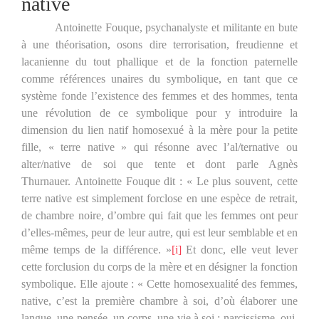
native
Antoinette Fouque, psychanalyste et militante en bute
à une théorisation, osons dire terrorisation, freudienne et
lacanienne du tout phallique et de la fonction paternelle
comme références unaires du symbolique, en tant que ce
système fonde l’existence des femmes et des hommes, tenta
une révolution de ce symbolique pour y introduire la
dimension du lien natif homosexué à la mère pour la petite
fille, « terre native » qui résonne avec l’al/ternative ou
alter/native de soi que tente et dont parle Agnès
Thurnauer. Antoinette Fouque dit : « Le plus souvent, cette
terre native est simplement forclose en une espèce de retrait,
de chambre noire, d’ombre qui fait que les femmes ont peur
d’elles-mêmes, peur de leur autre, qui est leur semblable et en
même temps de la différence. »
[i]
Et donc, elle veut lever
cette forclusion du corps de la mère et en désigner la fonction
symbolique. Elle ajoute : « Cette homosexualité des femmes,
native, c’est la première chambre à soi, d’où élaborer une
langue, une pensée, un corps, une vie à soi : narcissisme, oui,