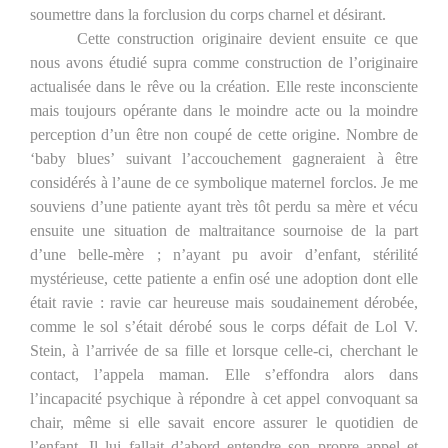
soumettre dans la forclusion du corps charnel et désirant.
Cette construction originaire devient ensuite ce que
nous avons étudié supra comme construction de l’originaire
actualisée dans le rêve ou la création. Elle reste inconsciente
mais toujours opérante dans le moindre acte ou la moindre
perception d’un être non coupé de cette origine. Nombre de
‘baby blues’ suivant l’accouchement gagneraient à être
considérés à l’aune de ce symbolique maternel forclos. Je me
souviens d’une patiente ayant très tôt perdu sa mère et vécu
ensuite une situation de maltraitance sournoise de la part
d’une belle-mère ; n’ayant pu avoir d’enfant, stérilité
mystérieuse, cette patiente a enfin osé une adoption dont elle
était ravie : ravie car heureuse mais soudainement dérobée,
comme le sol s’était dérobé sous le corps défait de Lol V.
Stein, à l’arrivée de sa fille et lorsque celle-ci, cherchant le
contact, l’appela maman. Elle s’effondra alors dans
l’incapacité psychique à répondre à cet appel convoquant sa
chair, même si elle savait encore assurer le quotidien de
l’enfant. Il lui fallait d’abord entendre son propre appel et