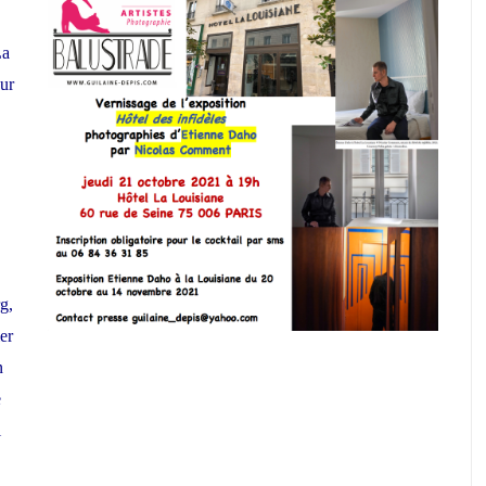
La
ur
g,
er
n
e
i