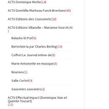
ACTU Dominique Motte
(14)
ACTU Domitille Marbeau Funck-Brentano
(40)
ACTU Editions des Coussinets
(20)
ACTU Editions Villanelle – Marianne Vourch
(46
)
Balasko lit Piaf
(6)
Bernstein lu par Charles Berling
(10)
Coffret Le Journal intime de
(8)
Marie-Antoinette en musique
(8)
Noureev
(1)
Salle Cortot
(9)
Souvenirs souvenirs
(2)
ACTU Effectual Impact (Dominique Vian et
Quentin Tousart)
(11)