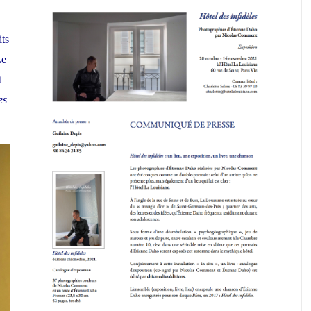
ts
Le
t
es