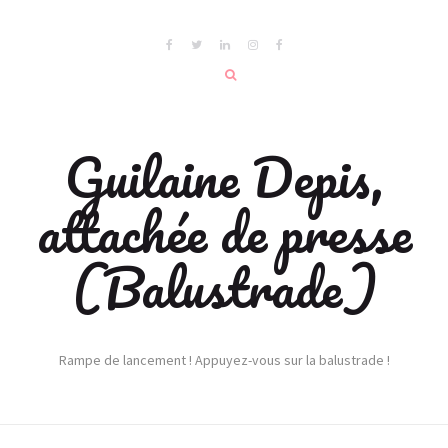
Guilaine Depis,
attachée de presse
(Balustrade)
Rampe de lancement ! Appuyez-vous sur la balustrade !