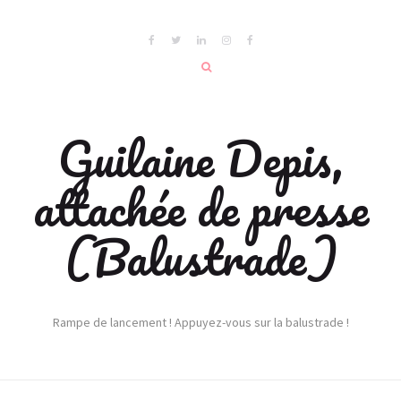
Guilaine Depis,
attachée de presse
(Balustrade)
Rampe de lancement ! Appuyez-vous sur la balustrade !