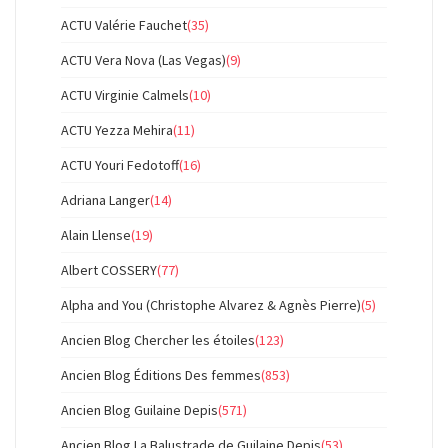
ACTU Valérie Fauchet
(35)
ACTU Vera Nova (Las Vegas)
(9)
ACTU Virginie Calmels
(10)
ACTU Yezza Mehira
(11)
ACTU Youri Fedotoff
(16)
Adriana Langer
(14)
Alain Llense
(19)
Albert COSSERY
(77)
Alpha and You (Christophe Alvarez & Agnès Pierre)
(5)
Ancien Blog Chercher les étoiles
(123)
Ancien Blog Éditions Des femmes
(853)
Ancien Blog Guilaine Depis
(571)
Ancien Blog La Balustrade de Guilaine Depis
(53)