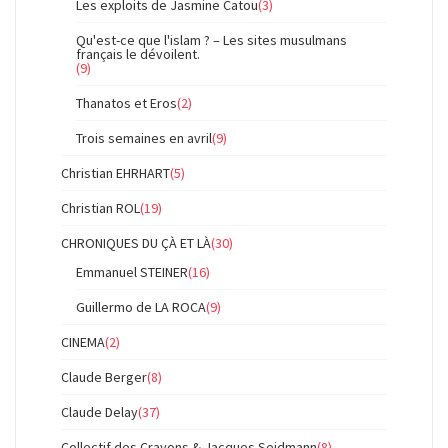
Les exploits de Jasmine Catou
(3)
Qu'est-ce que l'islam ? – Les sites musulmans
français le dévoilent.
(9)
Thanatos et Eros
(2)
Trois semaines en avril
(9)
Christian EHRHART
(5)
Christian ROL
(19)
CHRONIQUES DU ÇÀ ET LÀ
(30)
Emmanuel STEINER
(16)
Guillermo de LA ROCA
(9)
CINEMA
(2)
Claude Berger
(8)
Claude Delay
(37)
Collectif des Crayons & Jacques Seidmann
(8)