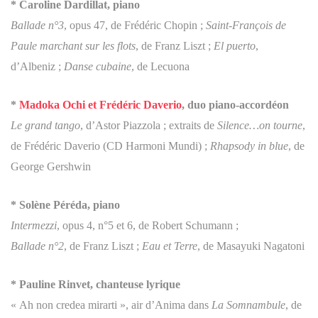
* Caroline Dardillat, piano
Ballade n°3
, opus 47, de Frédéric Chopin ;
Saint-François de
Paule marchant sur les flots
, de Franz Liszt ;
El puerto
,
d’Albeniz ;
Danse cubaine
, de Lecuona
*
Madoka Ochi et Frédéric Daverio
, duo piano-accordéon
Le grand tango
, d’Astor Piazzola ; extraits de
Silence…on tourne
,
de Frédéric Daverio (CD Harmoni Mundi) ;
Rhapsody in blue
, de
George Gershwin
* Solène Péréda, piano
Intermezzi
, opus 4, n°5 et 6, de Robert Schumann ;
Ballade n°2
, de Franz Liszt ;
Eau et Terre
, de Masayuki Nagatoni
* Pauline Rinvet, chanteuse lyrique
« Ah non credea mirarti », air d’Anima dans
La Somnambule
, de