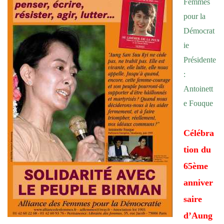
Femmes
pour la
Démocrat
ie
Présidente
:
Antoinett
e Fouque
Célébra
tion du
65ème
anniver
saire
d’Aung