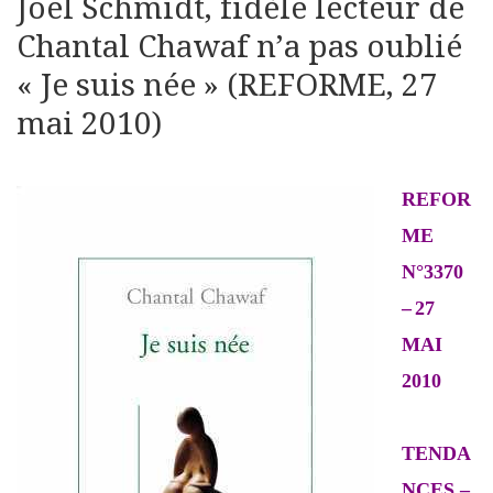
Joël Schmidt, fidèle lecteur de
Chantal Chawaf n’a pas oublié
« Je suis née » (REFORME, 27
mai 2010)
REFOR
ME
N°3370
–
27
MAI
2010
TENDA
NCES –