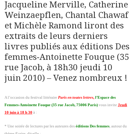
Jacqueline Merville, Catherine
Weinzaepflen, Chantal Chawaf
et Michèle Ramond liront des
extraits de leurs derniers
livres publiés aux éditions Des
femmes-Antoinette Fouque (35
rue Jacob, à 18h30 jeudi 10
juin 2010) – Venez nombreux !
A l’occasion du festival littéraire
Paris en toutes lettres
,
l’Espace des
Femmes-Antoinette Fouque (35 rue Jacob, 75006 Paris)
vous invite
Jeudi
10 juin à 18 h 30
à :
* Une soirée de lectures par les auteures des
éditions Des femmes
, autour du
thème
Ecrire
, dit-elle :