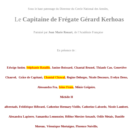
Sous le haut patronage du Directeur du Cercle National des Armées,
Le
Capitaine de Frégate Gérard Kerhoas
Parrainé par
Jean Marie Rouart
, de l’Académie Française
En présence de :
Edwige Antier,
Stéphanie Bataille
, Janine Boissard, Chantal Brunel, Thianh Cao, Geneviève
Chauvel,
Grâce de Capitani,
Chantal Chawaf
, Regine Deforges,
Nicole Descours, Evelyn Dress,
Alessandra Fra,
Irène Frain
, Ménie Grégoire,
Michèle H
alberstadt, Frédérique Hébrard, Catherine Hermary-Vieille,
Catherine Laborde, Nicole Lambert,
Alexandra Lapierre, Samantha Lemonnier,
Hélène Mercier-Arnault, Odile Metais, Danièle
Moreau, Véronique Mortaigne,
Florence Noiville,