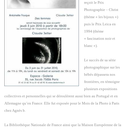
reçoit le Prix
Photographie – Christ
(thème « les bijoux »)
puis le Prix Leica en
1994 (thème
« fascination noir et
blanc »).
Le succès de sa série
photographique sur les
bébés dépassera nos
frontières, en témoigne
plusieurs expositions
collectives et personnelles qui se déroulèrent aussi bien au Portugal et en
Allemagne qu’en France. Elle fut exposée pour le Mois de la Photo à Paris
chez Agnès b.
La Bibliothèque Nationale de France ainsi que la Maison Européenne de la