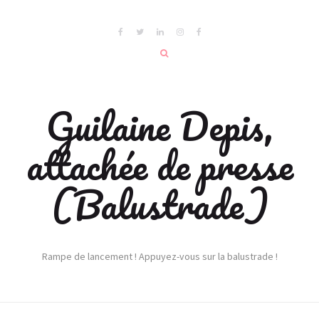
Guilaine Depis,
attachée de presse
(Balustrade)
Rampe de lancement ! Appuyez-vous sur la balustrade !