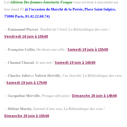
Les
éditions Des femmes-Antoinette Fouque
vous invitent à rencontrer sur
leur stand F1
(à l’occasion du Marché de la Poésie, Place Saint-Sulpice,
75006 Paris, 01.42.22.60.74)
–
Emmanuel Pierrat
:
Troublé de l’éveil
, La Bibliothèque des voix /
Vendredi 18 juin à 15h00
Samedi 19 juin à 15h00
–
Françoise Collin
,
On dirait une ville /
Samedi 19 juin à 16h00
–
Chantal Chawaf
,
Je suis née /
–
Charles Juliet
et
Valérie Dréville
,
J’ai cherché
, La Bibliothèque des voix
Samedi 19 juin à 17h00
/
Dimanche 20 juin à 14h00
–
Jacqueline Merville
,
Presque africaine /
–
Hélène Martin
,
Journal d’une voix
, La Bibliothèque des voix /
Dimanche 20 juin à 15h00