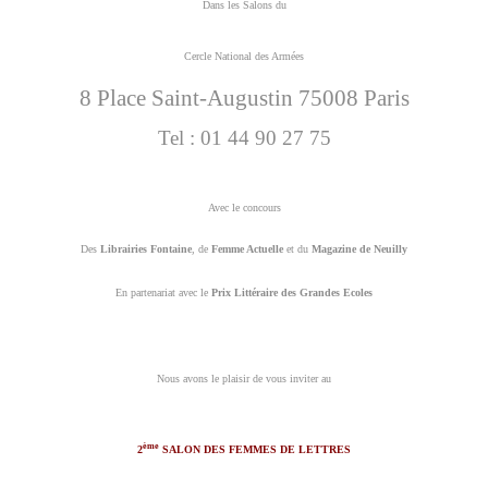
Dans les Salons du
Cercle National des Armées
8 Place Saint-Augustin 75008 Paris
Tel : 01 44 90 27 75
Avec le concours
Des
Librairies Fontaine
, de
Femme Actuelle
et du
Magazine de Neuilly
En partenariat avec le
Prix Littéraire des Grandes Ecoles
Nous avons le plaisir de vous inviter au
ème
2
SALON DES FEMMES DE LETTRES