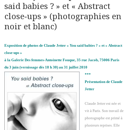
said babies ? » et « Abstract
close-ups » (photographies en
noir et blanc)
Exposition de photos de Claude Jetter « You said babies ? » et « Abstract
close-ups »
à la Galerie Des femmes-Antoinette Fouque, 35 rue Jacob, 75006 Paris
du 3 juin (vernissage dès 18 h 30) au 31 juillet 2010
***
Présentation de Claude
Jetter
Claude Jetter est née et
vit à Paris. Son travail de
photographe est primé à
plusieurs reprises. Elle