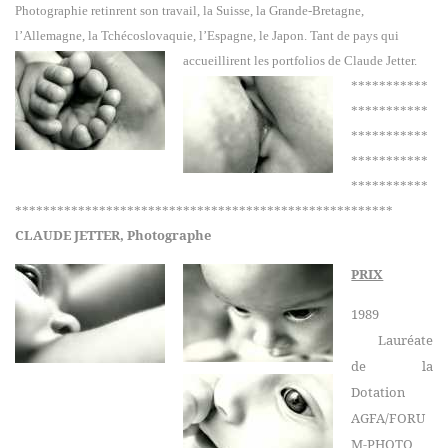
Photographie retinrent son travail, la Suisse, la Grande-Bretagne,
l’Allemagne, la Tchécoslovaquie, l’Espagne, le Japon. Tant de pays qui
accueillirent les portfolios de Claude Jetter.
***********
***********
***********
***********
***********
******************************************************
CLAUDE JETTER, Photographe
PRIX
1989
Lauréate
de la
Dotation
AGFA/FORU
M-PHOTO