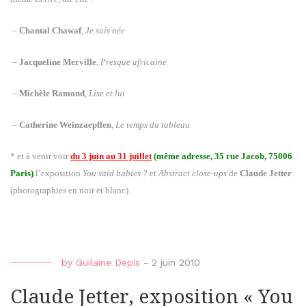
–
Chantal Chawaf
,
Je suis née
–
Jacqueline Merville
,
Presque africaine
–
Michèle Ramond
,
Lise et lui
–
Catherine Weinzaepflen
,
Le temps du tableau
* et à venir voir
du 3 juin au 31 juillet
(même adresse, 35 rue Jacob, 75006
Paris)
l’exposition
You said babies ?
et
Abstract close-ups
de
Claude Jetter
(photographies en noir et blanc)
by
Guilaine Depis
-
2 juin 2010
Claude Jetter, exposition « You