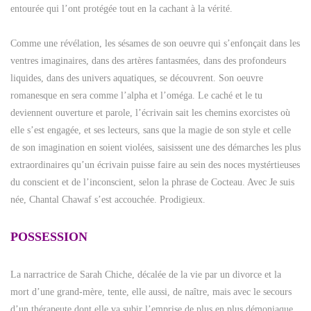
entourée qui l’ont protégée tout en la cachant à la vérité.
Comme une révélation, les sésames de son oeuvre qui s’enfonçait dans les
ventres imaginaires, dans des artères fantasmées, dans des profondeurs
liquides, dans des univers aquatiques, se découvrent. Son oeuvre
romanesque en sera comme l’alpha et l’oméga. Le caché et le tu
deviennent ouverture et parole, l’écrivain sait les chemins exorcistes où
elle s’est engagée, et ses lecteurs, sans que la magie de son style et celle
de son imagination en soient violées, saisissent une des démarches les plus
extraordinaires qu’un écrivain puisse faire au sein des noces mystértieuses
du conscient et de l’inconscient, selon la phrase de Cocteau. Avec Je suis
née, Chantal Chawaf s’est accouchée. Prodigieux.
POSSESSION
La narractrice de Sarah Chiche, décalée de la vie par un divorce et la
mort d’une grand-mère, tente, elle aussi, de naître, mais avec le secours
d’un thérapeute dont elle va subir l’emprise de plus en plus démoniaque,