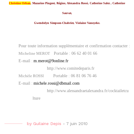
Christine Orban
, Mazarine Pingeot, Régine, Alexandra Rossi,
Catherine Salez , Catherine
Sauvat,
Gwendolyn Simpson-Chabrier,
Violaine Vanoyeke.
Pour toute information supplémentaire et confirmation contacter :
Micheline MEROT
Portable : 06 62 40 01 66
E-mail :
m.merot@9online.fr
http://www.comitedeparis.fr
Michèle ROSSI
Portable : 06 81 06 76 46
E-mail :
michele.rossi@dbmail.com
http://www.alessandraetalexandra.fr/cocktailetcu
lture
by
Guilaine Depis
-
7 juin 2010