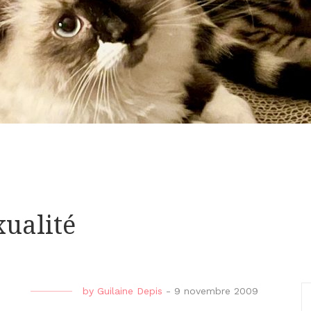
ualité
by
Guilaine Depis
-
9 novembre 2009