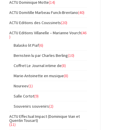
ACTU Dominique Motte
(14)
ACTU Domitille Marbeau Funck-Brentano
(40)
ACTU Editions des Coussinets
(20)
ACTU Editions Villanelle – Marianne Vourch
(46
)
Balasko lit Piaf
(6)
Bernstein lu par Charles Berling
(10)
Coffret Le Journal intime de
(8)
Marie-Antoinette en musique
(8)
Noureev
(1)
Salle Cortot
(9)
Souvenirs souvenirs
(2)
ACTU Effectual Impact (Dominique Vian et
Quentin Tousart)
(11)