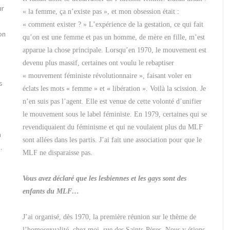
ur
« la femme, ça n’existe pas », et mon obsession était :
« comment exister ? » L’expérience de la gestation, ce qui fait
ion
qu’on est une femme et pas un homme, de mère en fille, m’est
apparue la chose principale. Lorsqu’en 1970, le mouvement est
devenu plus massif, certaines ont voulu le rebaptiser
« mouvement féministe révolutionnaire », faisant voler en
s
éclats les mots « femme » et « libération ». Voilà la scission. Je
n’en suis pas l’agent. Elle est venue de cette volonté d’unifier
le mouvement sous le label féministe. En 1979, certaines qui se
revendiquaient du féminisme et qui ne voulaient plus du MLF
n
sont allées dans les partis. J’ai fait une association pour que le
.
MLF ne disparaisse pas.
Vous avez déclaré que les lesbiennes et les gays sont des
enfants du MLF…
J’ai organisé, dès 1970, la première réunion sur le thème de
l’homosexualité, chez moi, rue des Saints-Pères. Nous y étions