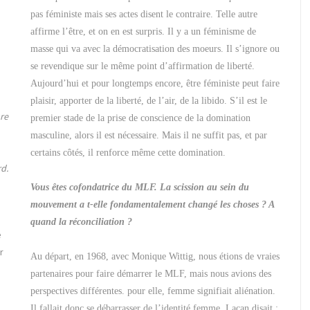
pas féministe mais ses actes disent le contraire. Telle autre
affirme l’être, et on en est surpris. Il y a un féminisme de
masse qui va avec la démocratisation des moeurs. Il s’ignore ou
se revendique sur le même point d’affirmation de liberté.
Aujourd’hui et pour longtemps encore, être féministe peut faire
plaisir, apporter de la liberté, de l’air, de la libido. S’il est le
ure
premier stade de la prise de conscience de la domination
masculine, alors il est nécessaire. Mais il ne suffit pas, et par
certains côtés, il renforce même cette domination.
d.
Vous êtes cofondatrice du MLF. La scission au sein du
mouvement a t-elle fondamentalement changé les choses ? A
quand la réconciliation ?
e
r
Au départ, en 1968, avec Monique Wittig, nous étions de vraies
partenaires pour faire démarrer le MLF, mais nous avions des
perspectives différentes. pour elle, femme signifiait aliénation.
Il fallait donc se débarrasser de l’identité femme. Lacan disait :