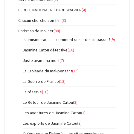
CERCLE NATIONAL RICHARD WAGNER
(4)
Chacun cherche son film
(3)
Christian de Moliner
(88)
Islamisme radical : comment sortir de l'impasse ?
(9)
Jasmine Catou détective
(16)
Juste avant ma mort
(7)
La Croisade du mal-pensant
(15)
La Guerre de France
(13)
La réserve
(10)
Le Retour de Jasmine Catou
(3)
Les aventures de Jasmine Catou
(1)
Les exploits de Jasmine Catou
(3)
Qu'est-ce que l'islam ? – Les sites musulmans