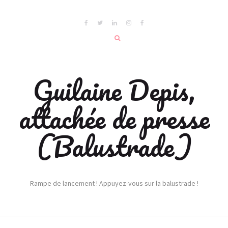
Guilaine Depis,
attachée de presse
(Balustrade)
Rampe de lancement ! Appuyez-vous sur la balustrade !