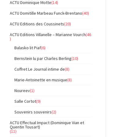
ACTU Dominique Motte
(14)
ACTU Domitille Marbeau Funck-Brentano
(40)
ACTU Editions des Coussinets
(20)
ACTU Editions Villanelle – Marianne Vourch
(46
)
Balasko lit Piaf
(6)
Bernstein lu par Charles Berling
(10)
Coffret Le Journal intime de
(8)
Marie-Antoinette en musique
(8)
Noureev
(1)
Salle Cortot
(9)
Souvenirs souvenirs
(2)
ACTU Effectual Impact (Dominique Vian et
Quentin Tousart)
(11)