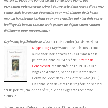
mettre en place une palmeraie sur sol de sable blanc, des
perroquets voletant d’un arbre à l’autre et le doux ressac d’une mer
calme. Mais là n’est pas l’essentiel pour moi. L’odeur de la haute
mer, un irrepérable horizon pour une croisière qui n’en finit pas et
le sillage du bateau comme seule preuve du déplacement : autant
d’éléments pour me convenir. »
Orpiment
, la plénitude de vivre
par Elaine Audet (15 juin 2006) sur
Sisyphe.org
:
Orpiment
est un très beau roman
sur le cheminement artistique et humain de la
peintre italienne du XVIIe siècle,
Artemesia
Genstileschi
, ressuscitée de l’oubli, il y a une
vingtaine d’années, par des féministes dont
Germaine Greer dans
The Obstacle Race
(1979).
On connaissait davantage la tragédie de son viol
par un peintre, ami de son père, que son exigeante recherche
picturale.
Si l’impression d’être au cœur de la vie d’Artemesia est si