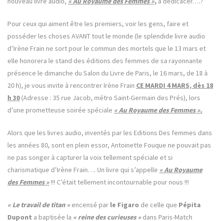
nouveau livre audio,
« Au Royaume des Femmes »,
à dédicacer….?
Pour ceux qui aiment être les premiers, voir les gens, faire et
posséder les choses AVANT tout le monde (le splendide livre audio
d’Irène Frain ne sort pour le commun des mortels que le 13 mars et
elle honorera le stand des éditions des femmes de sa rayonnante
présence le dimanche du Salon du Livre de Paris, le 16 mars, de 18 à
20 h), je vous invite à rencontrer Irène Frain
CE MARDI 4 MARS, dès 18
h 30
(Adresse : 35 rue Jacob, métro Saint-Germain des Prés), lors
d’une prometteuse soirée spéciale
« Au Royaume des Femmes ».
Alors que les livres audio, inventés par les Editions Des femmes dans
les années 80, sont en plein essor, Antoinette Fouque ne pouvait pas
ne pas songer à capturer la voix tellement spéciale et si
charismatique d’Irène Frain…. Un livre qui s’appelle
« Au Royaume
des Femmes »
!!! C’était tellement incontournable pour nous !!!
« Le travail de titan »
encensé par
le Figaro
de celle que
Pépita
Dupont
a baptisée la
« reine des curieuses »
dans Paris-Match