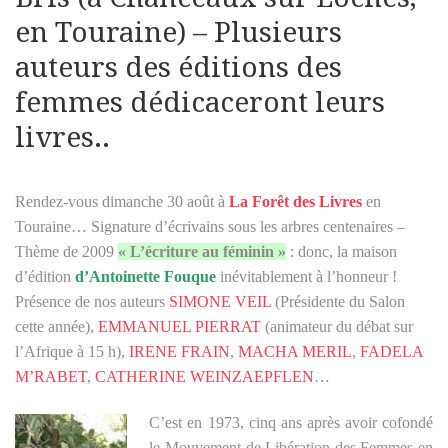
en Touraine) – Plusieurs
auteurs des éditions des
femmes dédicaceront leurs
livres..
Rendez-vous dimanche 30 août à
La Forêt des Livres
en
Touraine… Signature d’écrivains sous les arbres centenaires –
Thème de 2009
« L’écriture au féminin »
: donc, la maison
d’édition
d’Antoinette Fouque
inévitablement à l’honneur !
Présence de nos auteurs
SIMONE VEIL
(Présidente du Salon
cette année),
EMMANUEL PIERRAT
(animateur du débat sur
l’Afrique à 15 h),
IRENE FRAIN
,
MACHA MERIL
,
FADELA
M’RABET
,
CATHERINE WEINZAEPFLEN
…
C’est en 1973, cinq ans après avoir cofondé
le Mouvement de Libération des Femmes en