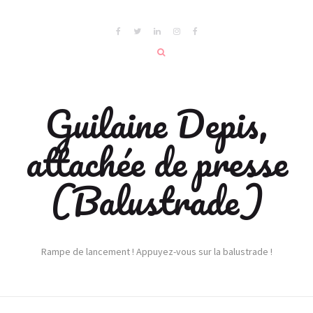
Guilaine Depis,
attachée de presse
(Balustrade)
Rampe de lancement ! Appuyez-vous sur la balustrade !