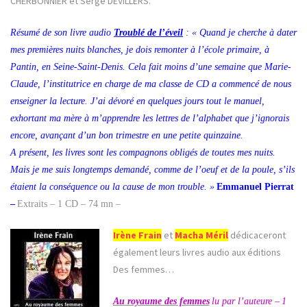
CHERBONNIER et Serge DEVILLERS.
Résumé de son livre audio
Troublé de l’éveil
: « Quand je cherche à dater
mes premières nuits blanches, je dois remonter à l’école primaire, à
Pantin, en Seine-Saint-Denis. Cela fait moins d’une semaine que Marie-
Claude, l’institutrice en charge de ma classe de CD a commencé de nous
enseigner la lecture. J’ai dévoré en quelques jours tout le manuel,
exhortant ma mère à m’apprendre les lettres de l’alphabet que j’ignorais
encore, avançant d’un bon trimestre en une petite quinzaine.
A présent, les livres sont les compagnons obligés de toutes mes nuits.
Mais je me suis longtemps demandé, comme de l’oeuf et de la poule, s’ils
étaient la conséquence ou la cause de mon trouble. »
Emmanuel Pierrat
–
Extraits – 1 CD – 74 mn –
Irène Frain
et
Macha Méril
dédicaceront
également leurs livres audio aux éditions
Des femmes…
Au royaume des femmes
lu par
l’auteure –
1