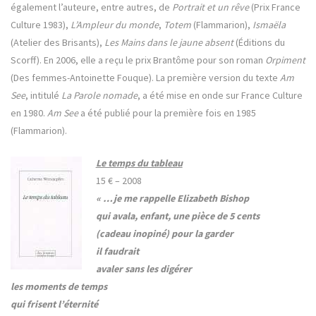
également l’auteure, entre autres, de
Portrait et un rêve
(Prix France
Culture 1983),
L’Ampleur du monde
,
Totem
(Flammarion),
Ismaëla
(Atelier des Brisants),
Les Mains dans le jaune absent
(Éditions du
Scorff). En 2006, elle a reçu le prix Brantôme pour son roman
Orpiment
(Des femmes-Antoinette Fouque). La première version du texte
Am
See
, intitulé
La Parole nomade
, a été mise en onde sur France Culture
en 1980.
Am See
a été publié pour la première fois en 1985
(Flammarion).
Le temps du tableau
15 € –
2008
« …je me rappelle Elizabeth Bishop
qui avala, enfant, une pièce de 5 cents
(cadeau inopiné) pour la garder
il faudrait
avaler sans les digérer
les moments de temps
qui frisent l’éternité