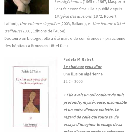
Les Algériennes
(1965 et 1967, Maspero)
l’ont fait connaître. Elle a publié depuis
L’Algérie des illusions
(1972, Robert
Laffont),
Une enfance singulière
(2003, Balland), et
Une femme d’ici et
d’ailleurs
(2005, Éditions de l’Aube).
Docteure en biologie, elle a été maître de conférences – praticienne
des hôpitaux à Broussais-Hôtel-Dieu.
Fadela M’Rabet
Le chat aux yeux d’or
Une illusion algérienne
12 € –
2006
« Elle avait un œil couleur de nuit
profonde, mystérieuse, insondable
et un autre d’encre violette. Le
regard de celle qui toute sa vie
essaya d’imaginer le visage de sa
mère disparue après sa naissance.