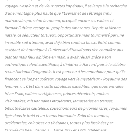
voyageur-espion et de vieux textes impériaux, il se lança à la recherche
d’une montagne plus haute que l’Everest et de l’étrange tribu
matriarcale qui, selon la rumeur, occupait encore ses vallées et
formait l’ultime vestige du peuple des Amazones. Depuis sa Vienne
natale, ce séducteur tortueux, opportuniste mais tourmenté par une
incurable soif d’amour, avait déjà bien roulé sa bosse. Entré comme
assistant de botanique à l’université d’Hawaï sans rien connaître aux
plantes mais faux diplôme en main, il avait réussi, grâce à son
authentique talent scientifique, à s’infiltrer à Harvard puis à la célèbre
revue National Geographic. Il est parvenu à les embobiner pour qu’ils
financent sa long et coûteux voyage vers le mystérieux « Royaume des
femmes »… C’est dans cette fabuleuse expédition que nous entraîne
Irène Frain, vallées vertigineuses, princes décadents, moines
visionnaires, missionnaires intolérants, lamasseries en transes,
bibliothécaires cauteleux, collectionneurs de pivoines rares, royaumes
figés dans le froid et un temps immuable. Enfin des femmes,
occidentales, chinoises ou tibétaines, toutes plus fascinées par
l’arrivée du beau Viennois… Entre 1923 et 1926, fidèlement