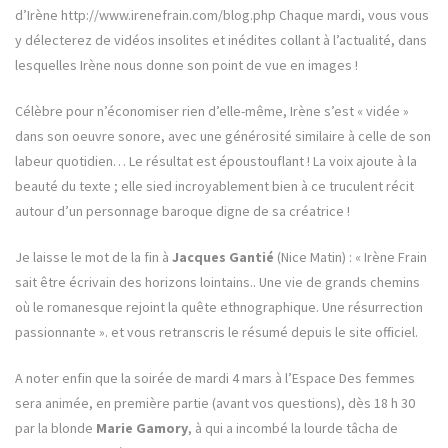
d’Irène http://www.irenefrain.com/blog.php Chaque mardi, vous vous
y délecterez de vidéos insolites et inédites collant à l’actualité, dans
lesquelles Irène nous donne son point de vue en images !
Célèbre pour n’économiser rien d’elle-même, Irène s’est « vidée »
dans son oeuvre sonore, avec une générosité similaire à celle de son
labeur quotidien… Le résultat est époustouflant ! La voix ajoute à la
beauté du texte ; elle sied incroyablement bien à ce truculent récit
autour d’un personnage baroque digne de sa créatrice !
Je laisse le mot de la fin à
Jacques Gantié
(Nice Matin) : « Irène Frain
sait être écrivain des horizons lointains.. Une vie de grands chemins
où le romanesque rejoint la quête ethnographique. Une résurrection
passionnante ». et vous retranscris le résumé depuis le site officiel.
A noter enfin que la soirée de mardi 4 mars à l’Espace Des femmes
sera animée, en première partie (avant vos questions), dès 18 h 30
par la blonde
Marie Gamory
, à qui a incombé la lourde tâcha de