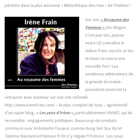
pénètre dans la plus ancienne « Bibliothèque des Voix » de l’édition !
Sur son
« Royaume des
Femmes »,
les éloges
n’ont pas tari, puisse
notre CD connaître le
même franc succès et les
lecteurs la suivre une
nouvelle fois ! Les
nombreux admirateurs de
la grande écrivaine-
journaliste pourront la
retrouver avec bonheur sur son site refondé
http://www.irenefrain.com/ – le plus complet de tous – agrémenté
d’un super blog,
« Les yeux d’Irène »,
particulièrement VIVANT, qui lui
ressemble : engagements politiques
(beaucoup de combats
communs avec Antoinette Fouque, comme Aung San Suu Kyi et
Taslima Nasreen)
et humour !!! On s’y régale !!! Foncez : Les yeux