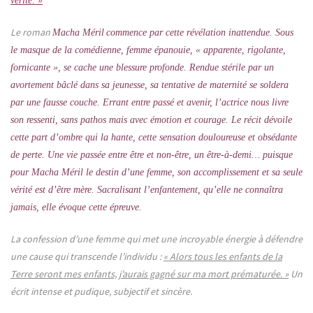
vérité. »
Le roman
Macha Méril
commence par cette révélation inattendue. Sous
le masque de la comédienne, femme épanouie, « apparente, rigolante,
fornicante », se cache une blessure profonde. Rendue stérile par un
avortement bâclé dans sa jeunesse, sa tentative de maternité se soldera
par une fausse couche. Errant entre passé et avenir, l’actrice nous livre
son ressenti, sans pathos mais avec émotion et courage. Le récit dévoile
cette part d’ombre qui la hante, cette sensation douloureuse et obsédante
de perte. Une vie passée entre être et non-être, un être-à-demi… puisque
pour Macha Méril le destin d’une femme, son accomplissement et sa seule
vérité est d’être mère. Sacralisant l’enfantement, qu’elle ne connaîtra
jamais, elle évoque cette épreuve.
La confession d’une femme qui met une incroyable énergie à défendre
une cause qui transcende l’individu :
« Alors tous les enfants de la
Terre seront mes enfants, j’aurais gagné sur ma mort prématurée. »
Un
écrit intense et pudique, subjectif et sincère.