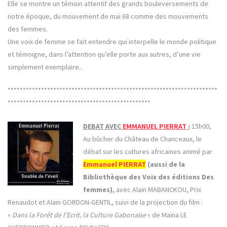
Elle se montre un témoin attentif des grands bouleversements de
notre époque, du mouvement de mai 68 comme des mouvements
des femmes.
Une voix de femme se fait entendre qui interpelle le monde politique
et témoigne, dans l’attention qu’elle porte aux autres, d’une vie
simplement exemplaire..
*********************************************************************
***********************************************
DEBAT AVEC
EMMANUEL PIERRAT
:
15h00,
Au bûcher du Château de Chanceaux, le
débat sur les cultures africaines animé par
Emmanuel PIERRAT
(aussi de la
Bibliothèque des Voix des éditions Des
femmes),
avec Alain MABANCKOU, Prix
Renaudot et Alain GORDON-GENTIL, suivi de la projection du film :
«
Dans la Forêt de l’Ecrit, la Culture Gabonaise
» de Maïna LE