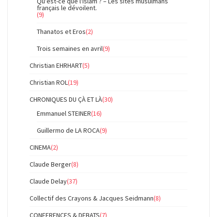
Qu'est-ce que l'islam ? – Les sites musulmans
français le dévoilent.
(9)
Thanatos et Eros
(2)
Trois semaines en avril
(9)
Christian EHRHART
(5)
Christian ROL
(19)
CHRONIQUES DU ÇÀ ET LÀ
(30)
Emmanuel STEINER
(16)
Guillermo de LA ROCA
(9)
CINEMA
(2)
Claude Berger
(8)
Claude Delay
(37)
Collectif des Crayons & Jacques Seidmann
(8)
CONFERENCES & DEBATS
(7)