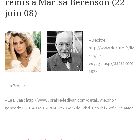
remis à Marisa Berenson (22
juin 08)
– Decitre :
http://www.decitre.fr/liv
res/Le-
voyage.aspx/332814002
1028
– La Procure :
– Le Divan : http://www.librairie-ledivan.com/detaillivre.php?
gencod=3328140021028&ALIS=795c22de82bd10ab2bf76ef712c944cc