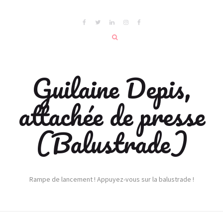
Guilaine Depis,
attachée de presse
(Balustrade)
Rampe de lancement ! Appuyez-vous sur la balustrade !