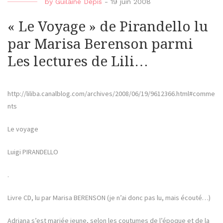
by
Guilaine Depis
-
19 juin 2008
« Le Voyage » de Pirandello lu
par Marisa Berenson parmi
Les lectures de Lili…
http://liliba.canalblog.com/archives/2008/06/19/9612366.html#comme
nts
Le voyage
Luigi PIRANDELLO
.
Livre CD, lu par Marisa BERENSON (je n’ai donc pas lu, mais écouté…)
Adriana s’est mariée jeune, selon les coutumes de l’époque et de la