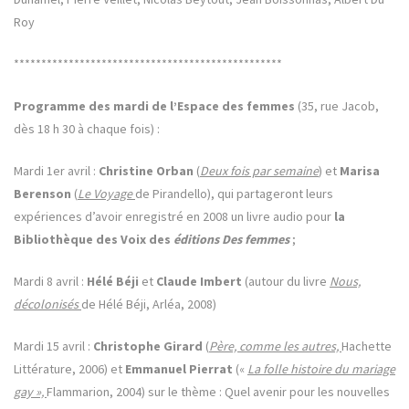
Roy
*************************************************
Programme des mardi de l’Espace des femmes
(35, rue Jacob,
dès 18 h 30 à chaque fois) :
Mardi 1er avril :
Christine Orban
(
Deux fois par semaine
) et
Marisa
Berenson
(
Le Voyage
de Pirandello), qui partageront leurs
expériences d’avoir enregistré en 2008 un livre audio pour
la
Bibliothèque des Voix des
éditions Des femmes
;
Mardi 8 avril :
Hélé Béji
et
Claude Imbert
(autour du livre
Nous,
décolonisés
de Hélé Béji, Arléa, 2008)
Mardi 15 avril :
Christophe Girard
(
Père, comme les autres,
Hachette
Littérature, 2006) et
Emmanuel Pierrat
(«
La folle histoire du mariage
gay »,
Flammarion, 2004) sur le thème : Quel avenir pour les nouvelles