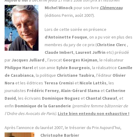
Aujourd’hui
a décerné jeudi 27 mars 2008 son prix à l’historien
Michel Winock
pour son livre
Clémenceau
(éditions Perrin, août 2007).
Lors de cette soirée en présence
d’Antoinette Fouque
, on a pu voir en plus des
membres du jury de ce prix (
Christine Clerc
,
Claude Imbert
,
Laurent Joffrin
etc) présidé
par
Jacques Julliard
, l’avocat
Georges Kiejman
, le réalisateur
Philippe Harel
et son amie
Sylvie Bourgeois
, la réalisatrice
Camille
de Casabianca
, la politique
Christiane Taubira
, l’éditeur
Olivier
Nora
et les éditrices
Teresa Cremisi
et
Nicole Lattès
, les
journalistes
Frédéric Ferney
,
Alain-Gérard Slama
et
Catherine
David
, les écrivains
Dominique Noguez
et
Chantal Chawaf
, et
enfin
Dominique de la Garanderie
(première femme bâtonnier de
l’Ordre des Avocats de Paris).
Liste bien entendu non exhaustive !
Après l’annonce du lauréat 2007, le trésorier du Prix Aujourd’hui,
Christophe Barbier