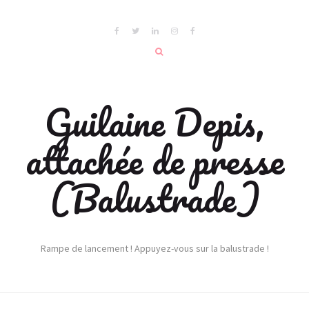
Guilaine Depis,
attachée de presse
(Balustrade)
Rampe de lancement ! Appuyez-vous sur la balustrade !