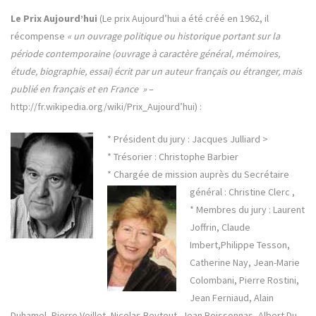
Le Prix Aujourd’hui
(Le prix Aujourd’hui a été créé en 1962, il
récompense
« un ouvrage politique ou historique portant sur la
période contemporaine (ouvrage à caractère général, mémoires,
étude, biographie, essai) écrit par un auteur français ou étranger, mais
publié en français et en France »
–
http://fr.wikipedia.org/wiki/Prix_Aujourd’hui) :
* Président du jury : Jacques Julliard >
* Trésorier : Christophe Barbier
* Chargée de mission auprès du Secrétaire
général : Christine Clerc
,
* Membres du jury : Laurent
Joffrin, Claude
Imbert,Philippe Tesson,
Catherine Nay, Jean-Marie
Colombani, Pierre Rostini,
Jean Ferniaud, Alain
Duhamel, Pierre Veillet, Nicolas Beytout, Jean Boissonnas, Albert Du