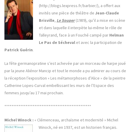
(http://blogs.lexpress.fr/barbier/), a offert aux
invités une pièce de théâtre de
Jean-Claude
Brisville
,
Le Souper
(1989), qu’il a mise en scène
et dans laquelle il interpète lui-même le rôle de
Talleyrand, face à un Fouché campé par
Helman
Le Pas de Sécheval
et avec la participation de
Patrick Guérin
.
La fête germanopratine s’est achevée par un morceau de harpe joué
par la jeune Aliénor Mancip et tout le monde a pu admirer au cours de
la réception l’exposition « Les métamorphoses d’Alice » de la peintre
Catherine Lopes-Curval embellissant les murs de l’Espace des
femmes jusqu’au 17 mai prochain.
*************************************************
Michel Winock :
« Clémenceau, archaïsme et modernité »
Michel
Winock, né en 1937, est un historien français.