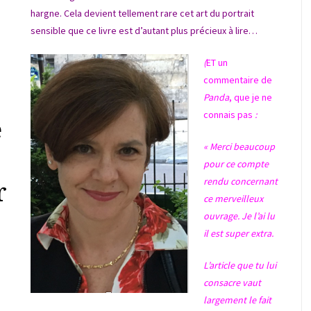
hargne. Cela devient tellement rare cet art du portrait
sensible que ce livre est d’autant plus précieux à lire…
(
ET un
commentaire de
Panda
, que je ne
connais pas
:
e
« Merci beaucoup
pour ce compte
rendu concernant
r
ce merveilleux
ouvrage. Je l’ai lu
il est super extra.
L’article que tu lui
consacre vaut
largement le fait