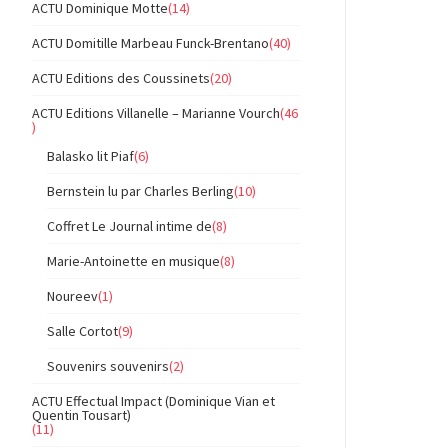
ACTU Dominique Motte
(14)
ACTU Domitille Marbeau Funck-Brentano
(40)
ACTU Editions des Coussinets
(20)
ACTU Editions Villanelle – Marianne Vourch
(46
)
Balasko lit Piaf
(6)
Bernstein lu par Charles Berling
(10)
Coffret Le Journal intime de
(8)
Marie-Antoinette en musique
(8)
Noureev
(1)
Salle Cortot
(9)
Souvenirs souvenirs
(2)
ACTU Effectual Impact (Dominique Vian et
Quentin Tousart)
(11)