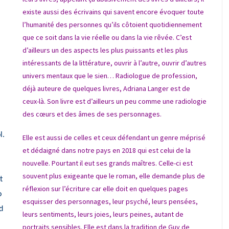
existe aussi des écrivains qui savent encore évoquer toute
l’humanité des personnes qu’ils côtoient quotidiennement
que ce soit dans la vie réelle ou dans la vie rêvée. C’est
d’ailleurs un des aspects les plus puissants et les plus
intéressants de la littérature, ouvrir à l’autre, ouvrir d’autres
univers mentaux que le sien…
Radiologue de profession,
déjà auteure de quelques livres, Adriana Langer est de
ceux-là. Son livre est d’ailleurs un peu comme une radiologie
des cœurs et des âmes de ses personnages.
l.
Elle est aussi de celles et ceux défendant un genre méprisé
et dédaigné dans notre pays en 2018 qui est celui de la
nouvelle. Pourtant il eut ses grands maîtres. Celle-ci est
souvent plus exigeante que le roman, elle demande plus de
t
réflexion sur l’écriture car elle doit en quelques pages
o
esquisser des personnages, leur psyché, leurs pensées,
d
leurs sentiments, leurs joies, leurs peines, autant de
portraits sensibles. Elle est dans la tradition de Guy de