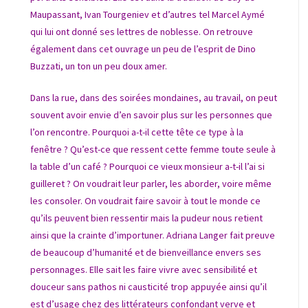
Maupassant, Ivan Tourgeniev et d’autres tel Marcel Aymé
qui lui ont donné ses lettres de noblesse.
On retrouve
également dans cet ouvrage un peu de l’esprit de Dino
Buzzati, un ton un peu doux amer.
Dans la rue, dans des soirées mondaines, au travail, on peut
souvent avoir envie d’en savoir plus sur les personnes que
l’on rencontre. Pourquoi a-t-il cette tête ce type à la
fenêtre ?
Qu’est-ce que ressent cette femme toute seule à
la table d’un café ?
Pourquoi ce vieux monsieur a-t-il l’ai si
guilleret ?
On voudrait leur parler, les aborder, voire même
les consoler. On voudrait faire savoir à tout le monde ce
qu’ils peuvent bien ressentir mais la pudeur nous retient
ainsi que la crainte d’importuner. Adriana Langer fait preuve
de beaucoup d’humanité et de bienveillance envers ses
personnages. Elle sait les faire vivre avec sensibilité et
douceur sans pathos ni causticité trop appuyée ainsi qu’il
est d’usage chez des littérateurs confondant verve et