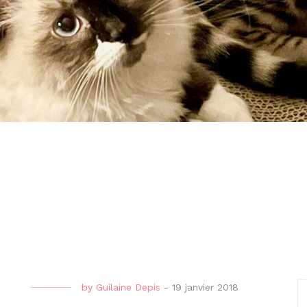
by
Guilaine Depis
-
19 janvier 2018