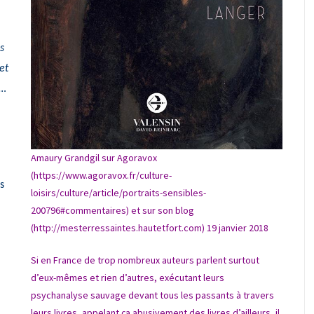
s
et
»…
Amaury Grandgil sur Agoravox
(
https://www.agoravox.fr/culture-
s
loisirs/culture/article/portraits-sensibles-
200796#commentaires
) et sur son blog
(
http://mesterressaintes.hautetfort.com
) 19 janvier 2018
Si en France de trop nombreux auteurs parlent surtout
d’eux-mêmes et rien d’autres, exécutant leurs
psychanalyse sauvage devant tous les passants à travers
leurs livres, appelant ça abusivement des livres d’ailleurs, il