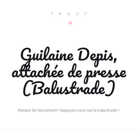
Guilaine Depis,
attachée de presse
(Balustrade)
Rampe de lancement ! Appuyez-vous sur la balustrade !