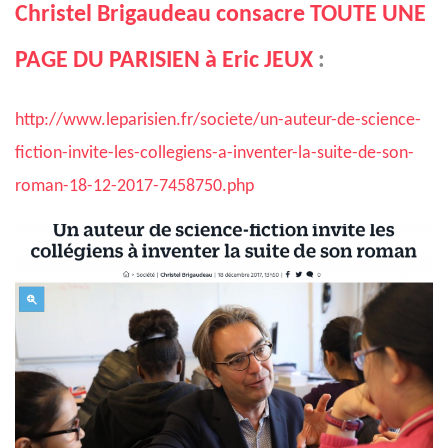
Christel Brigaudeau consacre TOUTE UNE
PAGE DU PARISIEN à Eric JEUX
:
http://www.leparisien.fr/societe/un-auteur-de-science-
fiction-invite-les-collegiens-a-inventer-la-suite-de-son-
roman-18-12-2017-7458750.php