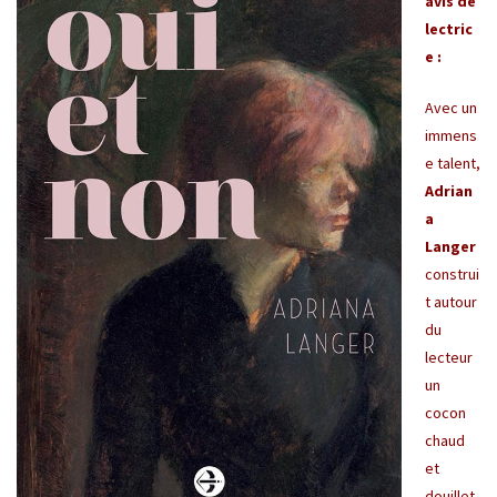
avis de
lectric
e :
Avec un
immens
e talent,
Adrian
a
Langer
construi
t autour
du
lecteur
un
cocon
chaud
et
douillet