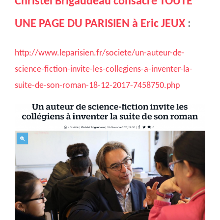
Christel Brigaudeau consacre TOUTE
UNE PAGE DU PARISIEN à Eric JEUX
:
http://www.leparisien.fr/societe/un-auteur-de-
science-fiction-invite-les-collegiens-a-inventer-la-
suite-de-son-roman-18-12-2017-7458750.php