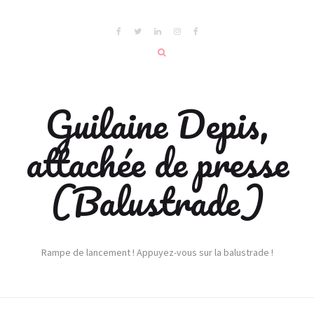
Guilaine Depis,
attachée de presse
(Balustrade)
Rampe de lancement ! Appuyez-vous sur la balustrade !