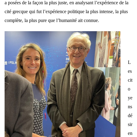
a posées de la façon la plus juste, en analysant l’expérience de la
cité grecque qui fut l’expérience politique la plus intense, la plus
complète, la plus pure que l’humanité ait connue.
L
es
cit
o
ye
ns
dé
sir
en