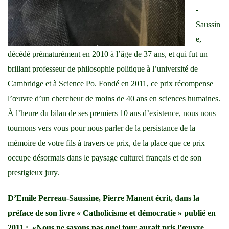
-
Saussin
e,
décédé prématurément en 2010 à l’âge de 37 ans, et qui fut un
brillant professeur de philosophie politique à l’université de
Cambridge et à Science Po. Fondé en 2011, ce prix récompense
l’œuvre d’un chercheur de moins de 40 ans en sciences humaines.
À l’heure du bilan de ses premiers 10 ans d’existence, nous nous
tournons vers vous pour nous parler de la persistance de la
mémoire de votre fils à travers ce prix, de la place que ce prix
occupe désormais dans le paysage culturel français et de son
prestigieux jury.
D’Emile Perreau-Saussine, Pierre Manent écrit, dans la
préface de son livre « Catholicisme et démocratie » publié en
2011 : «Nous ne savons pas quel tour aurait pris l’œuvre