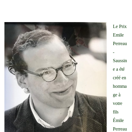
Le Prix
Emile
Perreau
-
Saussin
e a été
créé en
homma
ge à
votre
fils
Émile
Perreau