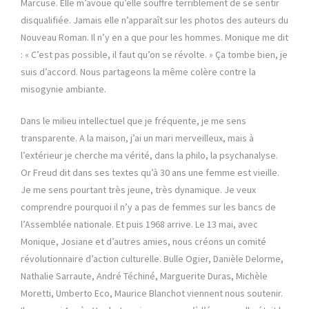
Marcuse. Elle m’avoue qu’elle souffre terriblement de se sentir
disqualifiée. Jamais elle n’apparaît sur les photos des auteurs du
Nouveau Roman. Il n’y en a que pour les hommes. Monique me dit
: « C’est pas possible, il faut qu’on se révolte. » Ça tombe bien, je
suis d’accord. Nous partageons la même colère contre la
misogynie ambiante.
Dans le milieu intellectuel que je fréquente, je me sens
transparente. A la maison, j’ai un mari merveilleux, mais à
l’extérieur je cherche ma vérité, dans la philo, la psychanalyse.
Or Freud dit dans ses textes qu’à 30 ans une femme est vieille.
Je me sens pourtant très jeune, très dynamique. Je veux
comprendre pourquoi il n’y a pas de femmes sur les bancs de
l’Assemblée nationale. Et puis 1968 arrive. Le 13 mai, avec
Monique, Josiane et d’autres amies, nous créons un comité
révolutionnaire d’action culturelle. Bulle Ogier, Danièle Delorme,
Nathalie Sarraute, André Téchiné, Marguerite Duras, Michèle
Moretti, Umberto Eco, Maurice Blanchot viennent nous soutenir.