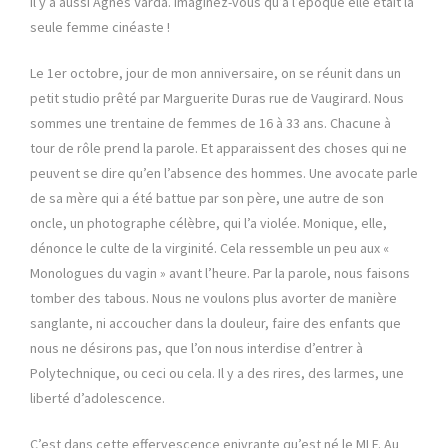
Il y a aussi Agnès Varda. Imaginez-vous qu’à l’époque elle était la
seule femme cinéaste !
Le 1er octobre, jour de mon anniversaire, on se réunit dans un
petit studio prêté par Marguerite Duras rue de Vaugirard. Nous
sommes une trentaine de femmes de 16 à 33 ans. Chacune à
tour de rôle prend la parole. Et apparaissent des choses qui ne
peuvent se dire qu’en l’absence des hommes. Une avocate parle
de sa mère qui a été battue par son père, une autre de son
oncle, un photographe célèbre, qui l’a violée. Monique, elle,
dénonce le culte de la virginité. Cela ressemble un peu aux «
Monologues du vagin » avant l’heure. Par la parole, nous faisons
tomber des tabous. Nous ne ­voulons plus avorter de manière
sanglante, ni accoucher dans la douleur, faire des enfants que
nous ne désirons pas, que l’on nous interdise d’entrer à
Polytechnique, ou ceci ou cela. Il y a des rires, des larmes, une
liberté d’adolescence.
C’est dans cette effervescence enivrante qu’est né le MLF. Au