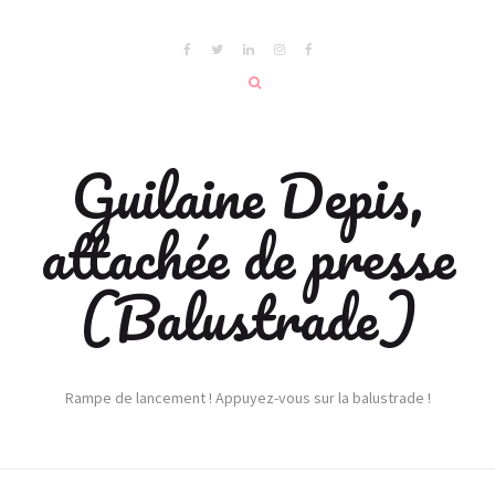
Guilaine Depis,
attachée de presse
(Balustrade)
Rampe de lancement ! Appuyez-vous sur la balustrade !