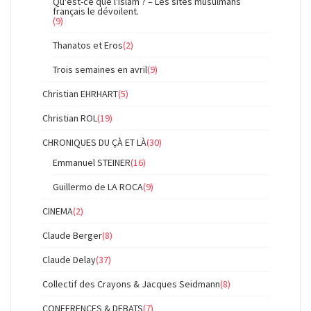
Qu'est-ce que l'islam ? – Les sites musulmans
français le dévoilent.
(9)
Thanatos et Eros
(2)
Trois semaines en avril
(9)
Christian EHRHART
(5)
Christian ROL
(19)
CHRONIQUES DU ÇÀ ET LÀ
(30)
Emmanuel STEINER
(16)
Guillermo de LA ROCA
(9)
CINEMA
(2)
Claude Berger
(8)
Claude Delay
(37)
Collectif des Crayons & Jacques Seidmann
(8)
CONFERENCES & DEBATS
(7)