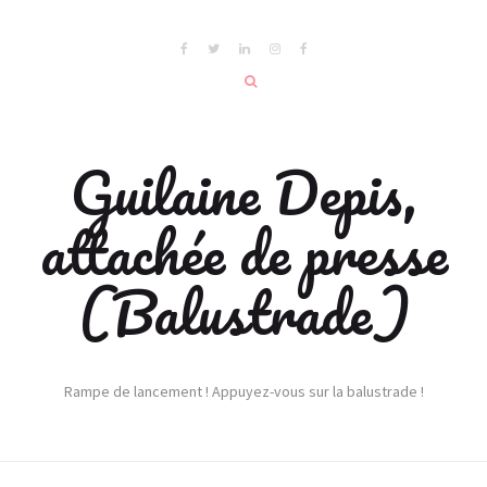
Guilaine Depis,
attachée de presse
(Balustrade)
Rampe de lancement ! Appuyez-vous sur la balustrade !