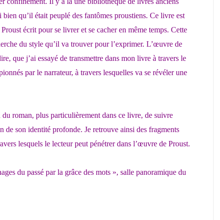
 confinement. Il y a là une bibliothèque de livres anciens
i bien qu’il était peuplé des fantômes proustiens. Ce livre est
 Proust écrit pour se livrer et se cacher en même temps. Cette
echerche du style qu’il va trouver pour l’exprimer. L’œuvre de
ire, que j’ai essayé de transmettre dans mon livre à travers le
onnés par le narrateur, à travers lesquelles va se révéler une
on du roman, plus particulièrement dans ce livre, de suivre
on de son identité profonde. Je retrouve ainsi des fragments
ravers lesquels le lecteur peut pénétrer dans l’œuvre de Proust.
nnages du passé par la grâce des mots », salle panoramique du