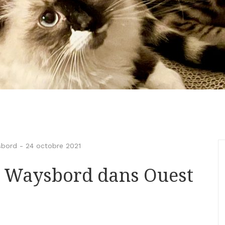
sbord
-
24 octobre 2021
e Waysbord dans Ouest