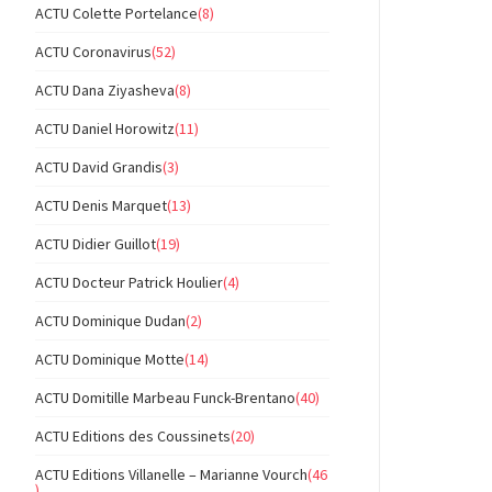
ACTU Colette Portelance
(8)
ACTU Coronavirus
(52)
ACTU Dana Ziyasheva
(8)
ACTU Daniel Horowitz
(11)
ACTU David Grandis
(3)
ACTU Denis Marquet
(13)
ACTU Didier Guillot
(19)
ACTU Docteur Patrick Houlier
(4)
ACTU Dominique Dudan
(2)
ACTU Dominique Motte
(14)
ACTU Domitille Marbeau Funck-Brentano
(40)
ACTU Editions des Coussinets
(20)
ACTU Editions Villanelle – Marianne Vourch
(46
)