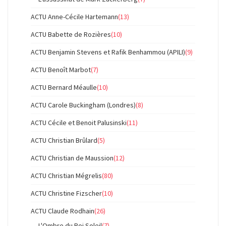
ACTU Anne-Cécile Hartemann
(13)
ACTU Babette de Rozières
(10)
ACTU Benjamin Stevens et Rafik Benhammou (APILI)
(9)
ACTU Benoît Marbot
(7)
ACTU Bernard Méaulle
(10)
ACTU Carole Buckingham (Londres)
(8)
ACTU Cécile et Benoit Palusinski
(11)
ACTU Christian Brûlard
(5)
ACTU Christian de Maussion
(12)
ACTU Christian Mégrelis
(80)
ACTU Christine Fizscher
(10)
ACTU Claude Rodhain
(26)
L'Ombre du Roi Soleil
(7)