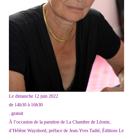
Le dimanche 12 juin 2022
de 14h30 à 16h30
. gratuit
À l’occasion de la parution de La Chambre de Léonie,
d’Hélène Waysbord, préface de Jean‐Yves Tadié, Éditions Le