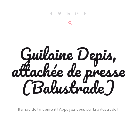
Guilaine Depis,
attachée de presse
(Balustrade)
Rampe de lancement ! Appuyez-vous sur la balustrade !