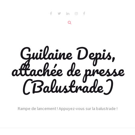
Guilaine Depis,
attachée de presse
(Balustrade)
Rampe de lancement ! Appuyez-vous sur la balustrade !