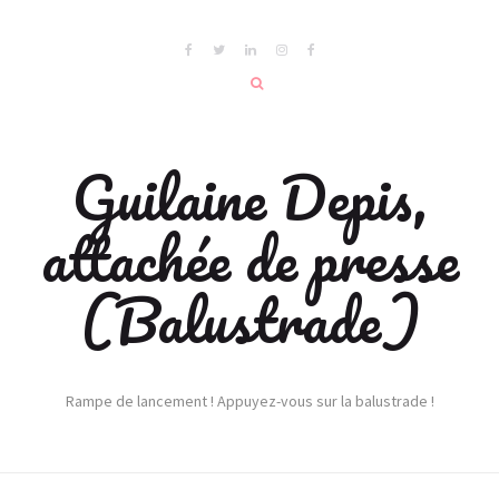
Guilaine Depis,
attachée de presse
(Balustrade)
Rampe de lancement ! Appuyez-vous sur la balustrade !