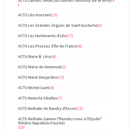
ACTU Laurent Sedel (dit Laurent Geoffroy sur le livre)
(9
)
ACTU Léo Koesten
(15)
ACTU Les Grandes Orgues de Saint-Eustache
(5)
ACTU Les Hurlements d'Léo
(17)
ACTU Les Presses d'île de France
(6)
ACTU Marie B. Lévy
(6)
ACTU Marie de Hennezel
(2)
ACTU Marie Desjardins
(15)
ACTU Michel Santi
(4)
ACTU Natacha Sibellas
(7)
ACTU Nathalie de Baudry d'Asson
(13)
ACTU Nathalie Ganem ("Rendez-vous à l'Elysée"
théâtre Napoléon-Fouché)
(15)