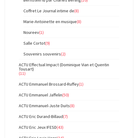
Bernstein lu par Charles Berling
(10)
Coffret Le Journal intime de
(8)
Marie-Antoinette en musique
(8)
Noureev
(1)
Salle Cortot
(9)
Souvenirs souvenirs
(2)
ACTU Effectual Impact (Dominique Vian et Quentin
Tousart)
(11)
ACTU Emmanuel Brossard-Ruffey
(1)
ACTU Emmanuel Jaffelin
(50)
ACTU Emmanuel-Juste Duits
(8)
ACTU Eric Durand-Billaud
(7)
ACTU Eric Jeux IFESD
(43)