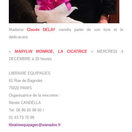
Madame
Claude DELAY
viendra parler de son livre et le
dédicacera:
«
MARYLIN MONROE, LA CICATRICE
»
MERCREDI 4
DECEMBRE à 20 heures
LIBRAIRE EQUIPAGES
61 Rue de Bagnolet
75020 PARIS
Organisatrice de la rencontre :
Renée CANDELLA
Tel. 06 86 65 98 60 /
01 43 73 75 98
librairieequipages@wanadoo.fr