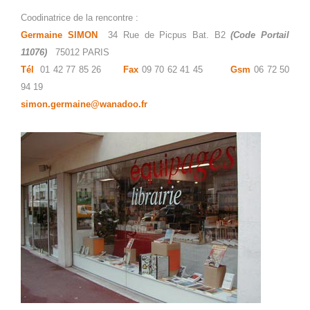
Coodinatrice de la rencontre :
Germaine SIMON
34 Rue de Picpus
Bat. B2
(Code Portail
11076)
75012 PARIS
Tél
01 42 77 85 26
Fax
09 70 62 41 45
Gsm
06 72 50
94 19
simon.germaine@wanadoo.fr