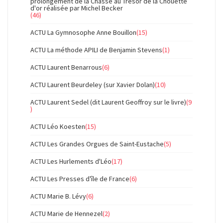
prolongement de la Chasse au Trésor de la Chouette
d'or réalisée par Michel Becker
(46)
ACTU La Gymnosophe Anne Bouillon
(15)
ACTU La méthode APILI de Benjamin Stevens
(1)
ACTU Laurent Benarrous
(6)
ACTU Laurent Beurdeley (sur Xavier Dolan)
(10)
ACTU Laurent Sedel (dit Laurent Geoffroy sur le livre)
(9
)
ACTU Léo Koesten
(15)
ACTU Les Grandes Orgues de Saint-Eustache
(5)
ACTU Les Hurlements d'Léo
(17)
ACTU Les Presses d'île de France
(6)
ACTU Marie B. Lévy
(6)
ACTU Marie de Hennezel
(2)