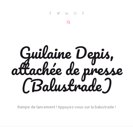
Guilaine Depis,
attachée de presse
(Balustrade)
Rampe de lancement ! Appuyez-vous sur la balustrade !