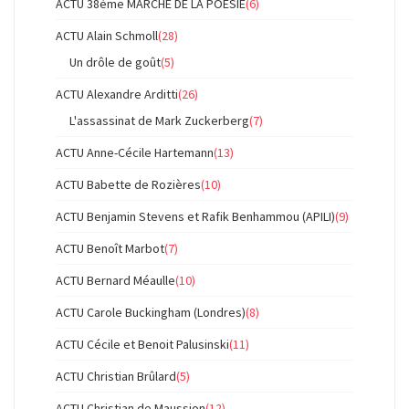
ACTU 38ème MARCHE DE LA POESIE
(6)
ACTU Alain Schmoll
(28)
Un drôle de goût
(5)
ACTU Alexandre Arditti
(26)
L'assassinat de Mark Zuckerberg
(7)
ACTU Anne-Cécile Hartemann
(13)
ACTU Babette de Rozières
(10)
ACTU Benjamin Stevens et Rafik Benhammou (APILI)
(9)
ACTU Benoît Marbot
(7)
ACTU Bernard Méaulle
(10)
ACTU Carole Buckingham (Londres)
(8)
ACTU Cécile et Benoit Palusinski
(11)
ACTU Christian Brûlard
(5)
ACTU Christian de Maussion
(12)