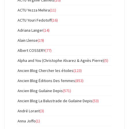
ACTU Virginie Calmels
(10)
ACTU Yezza Mehira
(11)
ACTU Youri Fedotoff
(16)
Adriana Langer
(14)
Alain Llense
(19)
Albert COSSERY
(77)
Alpha and You (Christophe Alvarez & Agnès Pierre)
(5)
Ancien Blog Chercher les étoiles
(123)
Ancien Blog Éditions Des femmes
(853)
Ancien Blog Guilaine Depis
(571)
Ancien Blog La Balustrade de Guilaine Depis
(53)
André Lorant
(3)
Anna Joffo
(1)