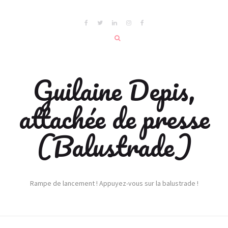
Guilaine Depis,
attachée de presse
(Balustrade)
Rampe de lancement ! Appuyez-vous sur la balustrade !