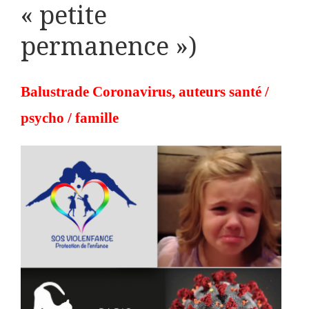
« petite
permanence »)
Balustrade Coronavirus, auteurs santé /
psycho / famille