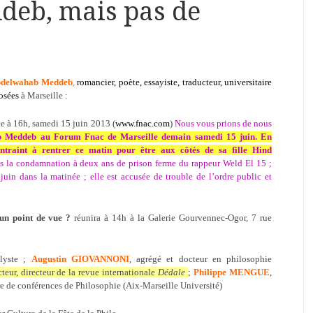
eb, mais pas de
delwahab Meddeb
,
romancier, poète, essayiste, traducteur, universitaire
osées
à Marseille :
e à 16h, samedi 15 juin 2013 (
www.fnac.com
)
Nous vous prions de nous
ab Meddeb au Forum Fnac de Marseille demain samedi 15 juin. En
contraint à rentrer ce matin pour être aux côtés de sa fille Hind
rès la condamnation à deux ans de prison ferme du rappeur Weld El 15 ;
juin dans la matinée ; elle est accusée de trouble de l’ordre public et
’un point de vue ?
réunira à 14h à la Galerie Gourvennec-Ogor, 7 rue
alyste ;
Augustin GIOVANNONI
, agrégé et docteur en philosophie
cteur, directeur de la revue internationale
Dédale
;
Philippe MENGUE
,
re de conférences de Philosophie (Aix-Marseille Université)