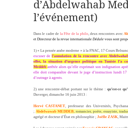
d’Abdelwahab Medd
l’événement)
Dans le cadre de
la Fête de la philo
, d
eux rencontres avec
Ab
et Directeur de la revue internationale
Dédale
vous sont prop
1) « La pensée arabe moderne » à la FNAC, 17 Cours Belsunc
excuser de
l’annulation de la rencontre avec Abdelwah
effet, la situation d’urgence politique en Tunisie l’a 
Meddeb
arrêtée alors qu’elle exprimait son indignation ap
elle doit comparaître devant le juge d’instruction lundi 17 
d’outrage à agents.
2) une rencontre-débat portant sur le thème :
qu’est-ce qu
Duverger, dimanche 16 juin 2013 :
Hervé CASTANET
, professeur des Universités, Psychan
;
Abdelwawab MEDDEB
, romancier, poète, essayiste, tradu
agrégé et docteur d’État en philosophie ;
Joëlle ZASK
, Mait