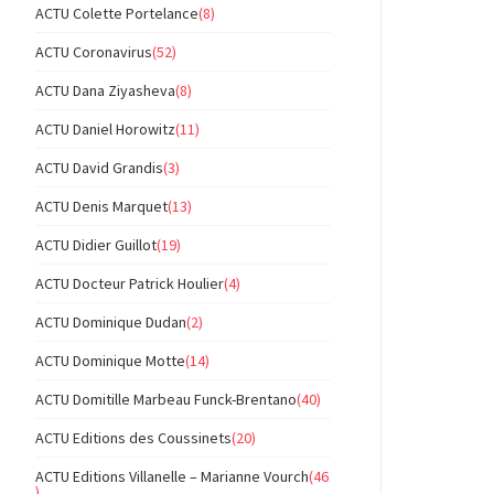
ACTU Colette Portelance
(8)
ACTU Coronavirus
(52)
ACTU Dana Ziyasheva
(8)
ACTU Daniel Horowitz
(11)
ACTU David Grandis
(3)
ACTU Denis Marquet
(13)
ACTU Didier Guillot
(19)
ACTU Docteur Patrick Houlier
(4)
ACTU Dominique Dudan
(2)
ACTU Dominique Motte
(14)
ACTU Domitille Marbeau Funck-Brentano
(40)
ACTU Editions des Coussinets
(20)
ACTU Editions Villanelle – Marianne Vourch
(46
)