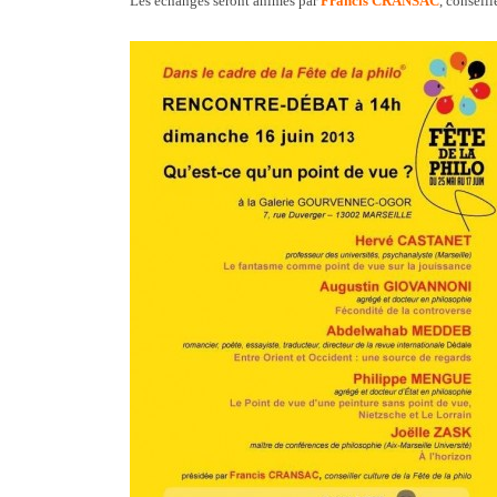
Les échanges seront animés par
Francis CRANSAC
, conseill