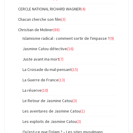
CERCLE NATIONAL RICHARD WAGNER
(4)
Chacun cherche son film
(3)
Christian de Moliner
(88)
Islamisme radical : comment sortir de l'impasse ?
(9)
Jasmine Catou détective
(16)
Juste avant ma mort
(7)
La Croisade du mal-pensant
(15)
La Guerre de France
(13)
La réserve
(10)
Le Retour de Jasmine Catou
(3)
Les aventures de Jasmine Catou
(1)
Les exploits de Jasmine Catou
(3)
Qu'est-ce que l'islam ? – Les sites musulmans