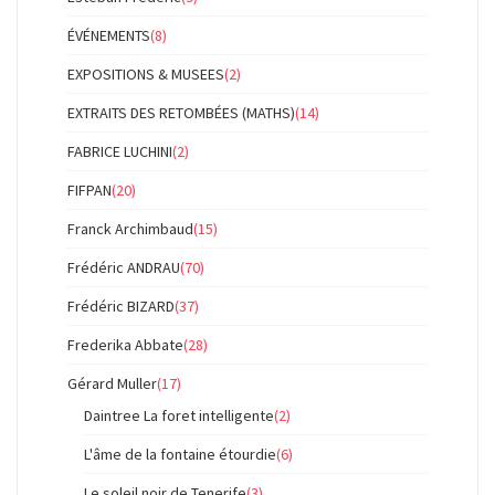
ÉVÉNEMENTS
(8)
EXPOSITIONS & MUSEES
(2)
EXTRAITS DES RETOMBÉES (MATHS)
(14)
FABRICE LUCHINI
(2)
FIFPAN
(20)
Franck Archimbaud
(15)
Frédéric ANDRAU
(70)
Frédéric BIZARD
(37)
Frederika Abbate
(28)
Gérard Muller
(17)
Daintree La foret intelligente
(2)
L'âme de la fontaine étourdie
(6)
Le soleil noir de Tenerife
(3)