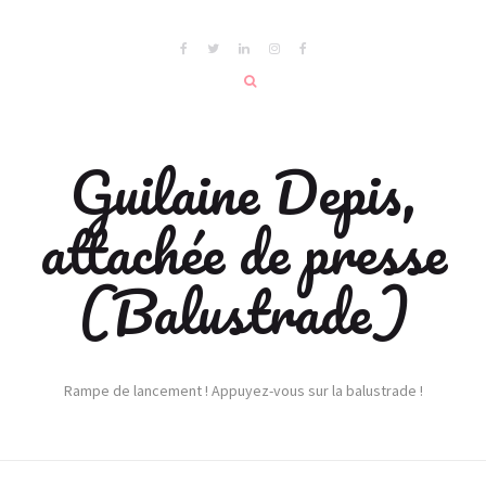
Guilaine Depis,
attachée de presse
(Balustrade)
Rampe de lancement ! Appuyez-vous sur la balustrade !