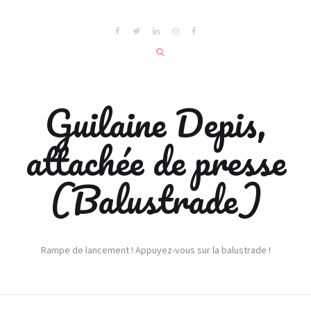
Guilaine Depis,
attachée de presse
(Balustrade)
Rampe de lancement ! Appuyez-vous sur la balustrade !