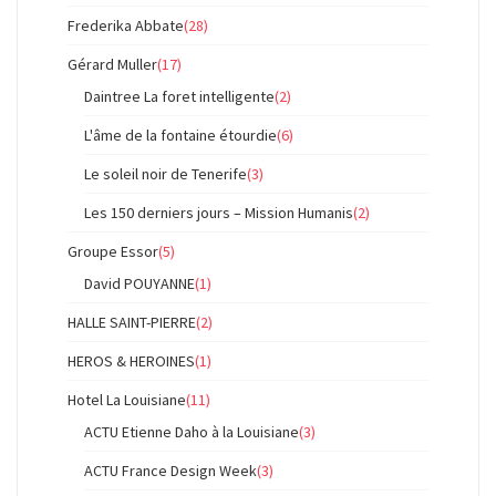
Frederika Abbate
(28)
Gérard Muller
(17)
Daintree La foret intelligente
(2)
L'âme de la fontaine étourdie
(6)
Le soleil noir de Tenerife
(3)
Les 150 derniers jours – Mission Humanis
(2)
Groupe Essor
(5)
David POUYANNE
(1)
HALLE SAINT-PIERRE
(2)
HEROS & HEROINES
(1)
Hotel La Louisiane
(11)
ACTU Etienne Daho à la Louisiane
(3)
ACTU France Design Week
(3)