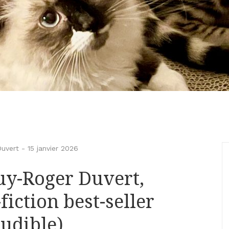
uvert
-
15 janvier 2026
uy-Roger Duvert,
fiction best-seller
Audible)