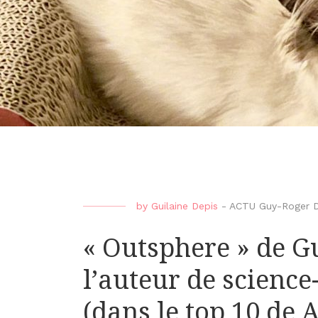
by
Guilaine Depis
-
ACTU Guy-Roger D
« Outsphere » de G
l’auteur de science-
(dans le top 10 de 