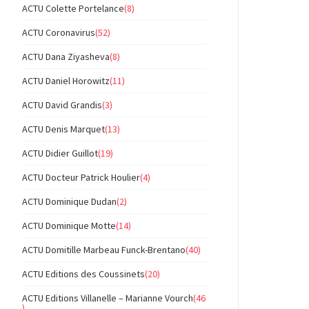
ACTU Colette Portelance
(8)
ACTU Coronavirus
(52)
ACTU Dana Ziyasheva
(8)
ACTU Daniel Horowitz
(11)
ACTU David Grandis
(3)
ACTU Denis Marquet
(13)
ACTU Didier Guillot
(19)
ACTU Docteur Patrick Houlier
(4)
ACTU Dominique Dudan
(2)
ACTU Dominique Motte
(14)
ACTU Domitille Marbeau Funck-Brentano
(40)
ACTU Editions des Coussinets
(20)
ACTU Editions Villanelle – Marianne Vourch
(46
)