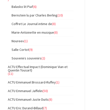
Balasko lit Piaf
(6)
Bernstein lu par Charles Berling
(10)
Coffret Le Journal intime de
(8)
Marie-Antoinette en musique
(8)
Noureev
(1)
Salle Cortot
(9)
Souvenirs souvenirs
(2)
ACTU Effectual Impact (Dominique Vian et
Quentin Tousart)
(11)
ACTU Emmanuel Brossard-Ruffey
(1)
ACTU Emmanuel Jaffelin
(50)
ACTU Emmanuel-Juste Duits
(8)
ACTU Eric Durand-Billaud
(7)