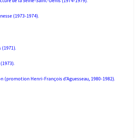
ecture de la Seine-Saint-Denis (1974-1979).
unesse (1973-1974).
 (1971).
 (1973).
ion (promotion Henri-François d’Aguesseau, 1980-1982).