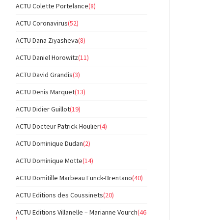
ACTU Colette Portelance
(8)
ACTU Coronavirus
(52)
ACTU Dana Ziyasheva
(8)
ACTU Daniel Horowitz
(11)
ACTU David Grandis
(3)
ACTU Denis Marquet
(13)
ACTU Didier Guillot
(19)
ACTU Docteur Patrick Houlier
(4)
ACTU Dominique Dudan
(2)
ACTU Dominique Motte
(14)
ACTU Domitille Marbeau Funck-Brentano
(40)
ACTU Editions des Coussinets
(20)
ACTU Editions Villanelle – Marianne Vourch
(46
)