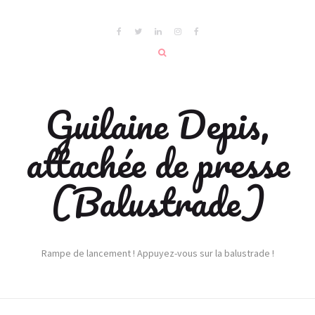
Guilaine Depis,
attachée de presse
(Balustrade)
Rampe de lancement ! Appuyez-vous sur la balustrade !