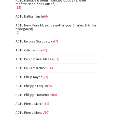
ACTU Nathalie Ganem ("Rendez-vous à l'Elysée"
théâtre Napoléon-Fouché)
(15)
ACTU Nathan Juste
(6)
ACTU New Flore Music (Jean-François Charles & Anika
Kildegaard)
(6)
ACTU Nicolas Gorodetzky
(7)
ACTU Othman Ihraï
(9)
ACTU Pablo Daniel Magee
(34)
ACTU Paula Marchioni
(16)
ACTU Philip Kayne
(23)
ACTU Philippe Enquin
(24)
ACTU Philippe Rosenpick
(9)
ACTU Pierre March
(10)
ACTU Pierre Ménat
(90)