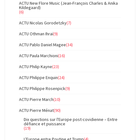
ACTU New Flore Music (Jean-François Charles & Anika
Kildegaard)
(6)
ACTU Nicolas Gorodetzky
(7)
ACTU Othman Ihraï
(9)
ACTU Pablo Daniel Magee
(34)
ACTU Paula Marchioni
(16)
ACTU Philip Kayne
(23)
ACTU Philippe Enquin
(24)
ACTU Philippe Rosenpick
(9)
ACTU Pierre March
(10)
ACTU Pierre Ménat
(90)
Dix questions sur l'Europe post-covidienne – Entre
défiance et puissance
(19)
L'Europe entre Poutine et Trump
(4)