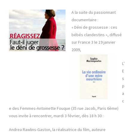
A la suite du passionnant
documentaire :
« Déni de grossesse : ces
bébés clandestins », diffusé
sur France 3 le 19 janvier
2009,
L’
E
s
p
a
c
e des Femmes-Antoinette Fouque (35 rue Jacob, Paris 6ème)
vous invite à rencontrer, mardi 3 février, dès 18 h 30 :
Andrea Rawlins-Gaston, la réalisatrice du film, auteure