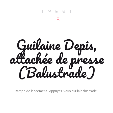
Guilaine Depis,
attachée de presse
(Balustrade)
Rampe de lancement ! Appuyez-vous sur la balustrade !