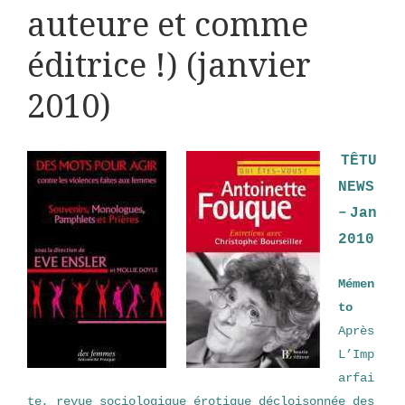
auteure et comme
éditrice !) (janvier
2010)
TÊTU
NEWS
–
Jan
2010
Mémen
to
Après
L’Imp
arfai
te, revue sociologique érotique décloisonnée des