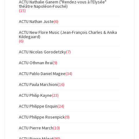
ACTU Nathalie Ganem ("Rendez-vous à l'Elysée"
théâtre Napoléon-Fouché)
(15)
ACTU Nathan Juste
(6)
ACTU New Flore Music (Jean-François Charles & Anika
Kildegaard)
(6)
ACTU Nicolas Gorodetzky
(7)
ACTU Othman Ihraï
(9)
ACTU Pablo Daniel Magee
(34)
ACTU Paula Marchioni
(16)
ACTU Philip Kayne
(23)
ACTU Philippe Enquin
(24)
ACTU Philippe Rosenpick
(9)
ACTU Pierre March
(10)
ACTU Pierre Ménat
(90)