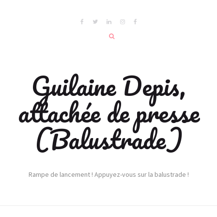
Guilaine Depis,
attachée de presse
(Balustrade)
Rampe de lancement ! Appuyez-vous sur la balustrade !