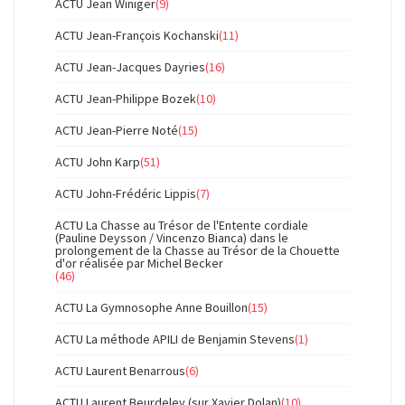
ACTU Jean Winiger
(9)
ACTU Jean-François Kochanski
(11)
ACTU Jean-Jacques Dayries
(16)
ACTU Jean-Philippe Bozek
(10)
ACTU Jean-Pierre Noté
(15)
ACTU John Karp
(51)
ACTU John-Frédéric Lippis
(7)
ACTU La Chasse au Trésor de l'Entente cordiale
(Pauline Deysson / Vincenzo Bianca) dans le
prolongement de la Chasse au Trésor de la Chouette
d'or réalisée par Michel Becker
(46)
ACTU La Gymnosophe Anne Bouillon
(15)
ACTU La méthode APILI de Benjamin Stevens
(1)
ACTU Laurent Benarrous
(6)
ACTU Laurent Beurdeley (sur Xavier Dolan)
(10)