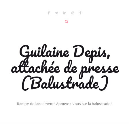
Guilaine Depis,
attachée de presse
(Balustrade)
Rampe de lancement ! Appuyez-vous sur la balustrade !