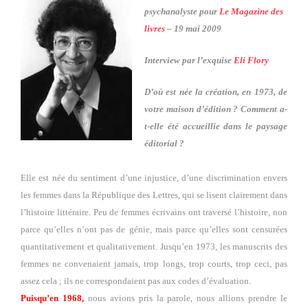
psychanalyste pour
Le Magazine des
livres
– 19 mai 2009
Interview par l’exquise
Eli Flory
D’où est née la création, en 1973, de
votre maison d’édition ? Comment a-
t-elle été accueillie dans le paysage
éditorial ?
Elle est née du sentiment d’une injustice, d’une discrimination envers
les femmes dans la République des Lettres, qui se lisent clairement dans
l’histoire littéraire. Peu de femmes écrivains ont traversé l’histoire, non
parce qu’elles n’ont pas de génie, mais parce qu’elles sont censurées
quantitativement et qualitativement. Jusqu’en 1973, les manuscrits des
femmes ne convenaient jamais, trop longs, trop courts, trop ceci, pas
assez cela ; ils ne correspondaient pas aux codes d’évaluation.
Puisqu’en 1968,
nous avions pris la parole, nous allions prendre le